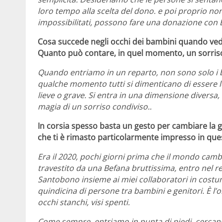
loro tempo alla scelta del dono. e poi proprio n
impossibilitati, possono fare una donazione con
Cosa succede negli occhi dei bambini quando vedon
Quanto può contare, in quel momento, un sorriso
Quando entriamo in un reparto, non sono solo i ba
qualche momento tutti si dimenticano di essere lo
lieve o grave. Si entra in una dimensione diversa,
magia di un sorriso condiviso..
In corsia spesso basta un gesto per cambiare la
che ti è rimasto particolarmente impresso in ques
Era il 2020, pochi giorni prima che il mondo cambi
travestito da una Befana bruttissima, entro nel r
Santobono insieme ai miei collaboratori in costume
quindicina di persone tra bambini e genitori. È l’or
occhi stanchi, visi spenti.
Come sempre, entriamo in punta di piedi, cercand