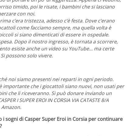
iso timido, poi le risate, i bambini che si lasciano
herzare con noi.
rima c’era tristezza, adesso c’è festa. Dove c’erano
iocattoli come facciamo sempre, ma quella volta è
iccoli si siano dimenticati di essere in ospedale.
pesa. Dopo il nostro ingresso, è tornata a scorrere,
mento esiste anche un video su YouTube… ma certe
Si possono solo vivere.
erché noi siamo presenti nei reparti in ogni periodo.
mportante che i giocattoli siano nuovi, non usati per
bini che li riceveranno. Si può donare inviando un
: CASPER I SUPER EROI IN CORSIA VIA CATASTE 8/A
o Amazon.
o i sogni di Casper Super Eroi in Corsia per continuare
?