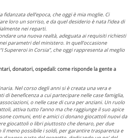
a fidanzata dell’epoca, che oggi è mia moglie. Ci
are loro un sorriso, e da quel desiderio è nata l’idea di
ialmente nei reparti.
dare una nuova realtà, adeguata ai requisiti richiesti
nei parametri del ministero. In quell’occasione
“I Supereroi in Corsia”, che oggi rappresenta al meglio
ntari, donatori, ospedali: come risponde la gente a
inaria. Nel corso
degli anni si è creata una vera e
nti di beneficenza a cui partecipare nelle case famiglia,
associazioni, o nelle case di cura per anziani. Un ruolo
ttoli, attiva tutto l’anno ma che raggiunge il suo apice
sone comuni, enti e amici ci donano giocattoli nuovi da
e giocattoli o libri piuttosto che denaro, per due
o il meno possibile i soldi, per garantire trasparenza e
o davvero parte del progetto, dedicando un po’ del