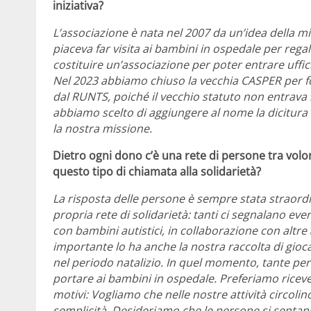
iniziativa?
L’associazione è nata nel 2007 da un’idea della mi
piaceva far visita ai bambini in ospedale per regal
costituire un’associazione per poter entrare uffic
Nel 2023 abbiamo chiuso la vecchia CASPER per fon
dal RUNTS, poiché il vecchio statuto non entrava 
abbiamo scelto di aggiungere al nome la dicitura 
la nostra missione.
Dietro ogni dono c’è una rete di persone tra volo
questo tipo di chiamata alla solidarietà?
La risposta delle persone è sempre stata straord
propria rete di solidarietà: tanti ci segnalano eve
con bambini autistici, in collaborazione con altre 
importante lo ha anche la nostra raccolta di gioca
nel periodo natalizio. In quel momento, tante per
portare ai bambini in ospedale. Preferiamo ricever
motivi: Vogliamo che nelle nostre attività circolin
semplicità. Desideriamo che le persone si sentan