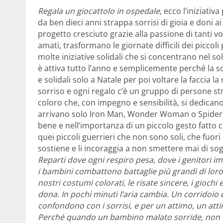
Regala un giocattolo in ospedale
, ecco l’iniziati
da ben dieci anni strappa sorrisi di gioia e doni a
progetto cresciuto grazie alla passione di tanti v
amati, trasformano le giornate difficili dei piccoli
molte iniziative solidali che si concentrano nel s
è attiva tutto l’anno e semplicemente perché la s
e solidali solo a Natale per poi voltare la faccia l
sorriso e ogni regalo c’è un gruppo di persone str
coloro che, con impegno e sensibilità, si dedicano
arrivano solo Iron Man, Wonder Woman o Spiderm
bene e nell’importanza di un piccolo gesto fatto c
quei piccoli guerrieri che non sono soli, che fuori 
sostiene e li incoraggia a non smettere mai di sog
Reparti dove ogni respiro pesa, dove i genitori 
i bambini combattono battaglie più grandi di loro.
nostri costumi colorati, le risate sincere, i giochi
dona. In pochi minuti l’aria cambia. Un corridoio 
confondono con i sorrisi, e per un attimo, un atti
Perché quando un bambino malato sorride, non è