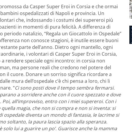
va promossa da Casper Super Eroi in Corsia
e che ormai
i bambini ospedalizzati di Napoli e provincia. Un
olontari che, indossando i costumi dei supereroi più
 pazienti in momenti di pura felicità. A differenza di
olo periodo natalizio, “Regala un Giocattolo in Ospedale”
offerenza non conosce stagioni, è inutile essere buoni
a restante parte dell’anno. Dietro ogni mantello, ogni
aordinarie, i volontari di Casper Super Eroi in Corsia,
 a rendere speciale ogni incontro: in corsia non
an, ma persone reali che credono nel potere del
on il cuore. Donare un sorriso significa ricordare a
dalle mura dell’ospedale c’è chi pensa a loro, chi li
nare. “
Ci sono posti dove il tempo sembra fermarsi.
imparano a sorridere anche con il cuore spezzato e dove
 Poi, all’improvviso, entro con i miei supereroi. Con i
 e quella magia, che non si compra e non si inventa: si
di ospedale diventa un mondo di fantasia, le lacrime si
mo soltanto, la paura lascia spazio alla speranza.
 solo lui a guarire un po’. Guarisce anche la mamma