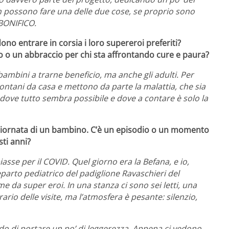
on possono fare una delle due cose, se proprio sono
 BONIFICO.
o entrare in corsia i loro supereroi preferiti?
 o un abbraccio per chi sta affrontando cure e paura?
mbini a trarne beneficio, ma anche gli adulti. Per
ntani da casa e mettono da parte la malattia, che sia
 dove tutto sembra possibile e dove a contare è solo la
 giornata di un bambino. C’è un episodio o un momento
ti anni?
asse per il COVID. Quel giorno era la Befana, e io,
eparto pediatrico del padiglione Ravaschieri del
 da super eroi. In una stanza ci sono sei letti, una
ario delle visite, ma l’atmosfera è pesante: silenzio,
o di portare un po’ di leggerezza. Appena ci vedono,