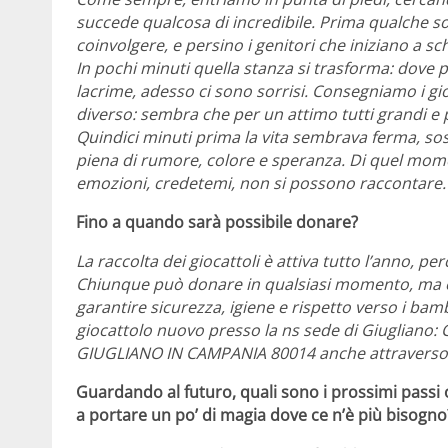
succede qualcosa di incredibile. Prima qualche sorr
coinvolgere, e persino i genitori che iniziano a sc
In pochi minuti quella stanza si trasforma: dove p
lacrime, adesso ci sono sorrisi. Consegniamo i g
diverso: sembra che per un attimo tutti grandi e p
Quindici minuti prima la vita sembrava ferma, sos
piena di rumore, colore e speranza. Di quel mo
emozioni, credetemi, non si possono raccontare. 
Fino a quando sarà possibile donare?
La raccolta dei giocattoli è attiva tutto l’anno, p
Chiunque può donare in qualsiasi momento, ma è i
garantire sicurezza, igiene e rispetto verso i bam
giocattolo nuovo presso la ns sede di Giugliano
GIUGLIANO IN CAMPANIA 80014 anche attravers
Guardando al futuro, quali sono i prossimi passi 
a portare un po’ di magia dove ce n’è più bisogno