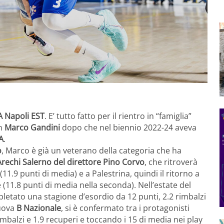
A Napoli EST
. E’ tutto fatto per il rientro in “famiglia”
ch
Marco Gandini
dopo che nel biennio 2022-24 aveva
A
.
o
, Marco è già un veterano della categoria che ha
Arechi Salerno del direttore Pino Corvo
, che ritroverà
11.9 punti di media) e a Palestrina, quindi il ritorno a
(11.8 punti di media nella seconda). Nell’estate del
letato una stagione d’esordio da 12 punti, 2.2 rimbalzi
nuova
B Nazionale
, si è confermato tra i protagonisti
mbalzi e 1.9 recuperi e toccando i 15 di media nei play