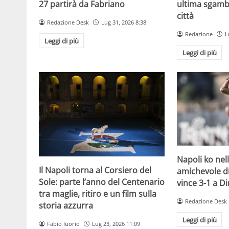
27 partirà da Fabriano
ultima sgamba
città
Redazione Desk
Lug 31, 2026 8:38
Redazione
L
Leggi di più
Leggi di più
Napoli ko nel
Il Napoli torna al Corsiero del
amichevole di 
Sole: parte l’anno del Centenario
vince 3-1 a D
tra maglie, ritiro e un film sulla
Redazione Desk
storia azzurra
Leggi di più
Fabio Iuorio
Lug 23, 2026 11:09