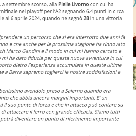
i, a settembre scorso, alla
Pielle Livorno
con cui ha
emifinale nei playoff per l’A2 segnando 6.4 punti in circa
le al 6 aprile 2024, quando ne segnò
28
in una vittoria
riprendere un percorso che si era interrotto due anni fa
anno e che anche per la prossima stagione ha rinnovato
ch Marco Gandini e il modo in cui mi hanno cercato e
io mi ha dato fiducia per questa nuova avventura in cui
porto dietro l’esperienza accumulata in queste ultime
che a Barra sapremo toglierci le nostre soddisfazioni e
 benissimo avendolo preso a Salerno quando era
into che abbia ancora margini importanti. E’ un
tà il suo punto di forza e che in attacco può contare su
e di attaccare il ferro con grande efficacia. Siamo tutti
e potrà diventare un punto di riferimento importante