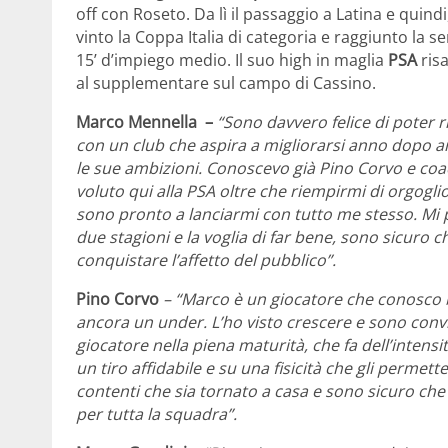
off con Roseto. Da lì il passaggio a Latina e quind
vinto la Coppa Italia di categoria e raggiunto la s
15’ d’impiego medio. Il suo high in maglia
PSA
risa
al supplementare sul campo di Cassino.
Marco Mennella –
“Sono davvero felice di poter 
con un club che aspira a migliorarsi anno dopo 
le sue ambizioni. Conoscevo già Pino Corvo e coa
voluto qui alla PSA oltre che riempirmi di orgogl
sono pronto a lanciarmi con tutto me stesso. Mi 
due stagioni e la voglia di far bene, sono sicuro 
conquistare l’affetto del pubblico”.
Pino Corvo
– “Marco è un giocatore che conosco
ancora un under. L’ho visto crescere e sono conv
giocatore nella piena maturità, che fa dell’intensi
un tiro affidabile e su una fisicità che gli permett
contenti che sia tornato a casa e sono sicuro ch
per tutta la squadra”.