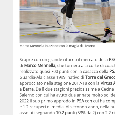
Marco Mennella in azione con la maglia di Livorno
Si apre con un grande ritorno il mercato della
PS
di
Marco Mennella
, che tornerà alla corte di coa
realizzato quasi 700 punti con la casacca della
PS
Guardia-Ala classe 1999, nativo di
Torre del Grec
approcciato nella stagione 2017-18 con la
Virtus 
a
Barra.
Da lì due stagioni preziosissime a Cecina (
Salerno con cui ha avuto due annate molto solide 
2022 il suo primo approdo in
PSA
con cui ha comp
e 1.2 recuperi di media. Al secondo anno, nella 
assoluti segnando
10.2 punti
(53% da 2) con 2.2 ri