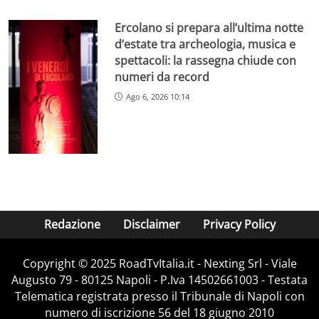
Ercolano si prepara all’ultima notte
d’estate tra archeologia, musica e
spettacoli: la rassegna chiude con
numeri da record
Ago 6, 2026 10:14
Redazione
Disclaimer
Privacy Policy
Copyright ©️ 2025 RoadTvItalia.it - Nexting Srl - Viale
Augusto 79 - 80125 Napoli - P.Iva 14502661003 - Testata
Telematica registrata presso il Tribunale di Napoli con
numero di iscrizione 56 del 18 giugno 2010