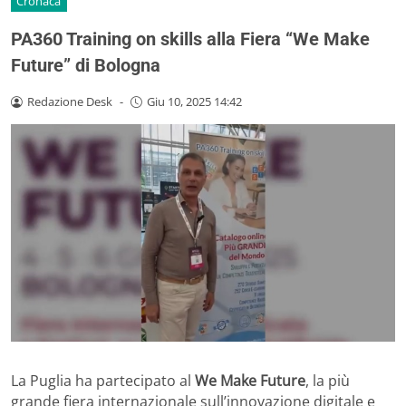
Cronaca
PA360 Training on skills alla Fiera “We Make
Future” di Bologna
Redazione Desk
-
Giu 10, 2025 14:42
La Puglia ha partecipato al
We Make Future
, la più
grande fiera internazionale sull’innovazione digitale e