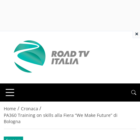
×
/
/
Home
Cronaca
PA360 Training on skills alla Fiera “We Make Future” di
Bologna