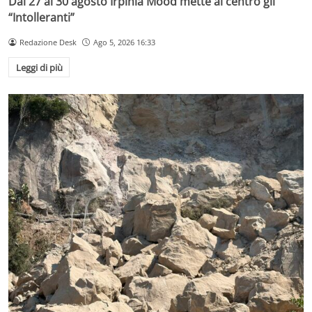
Dal 27 al 30 agosto Irpinia Mood mette al centro gli
“Intolleranti”
Redazione Desk
Ago 5, 2026 16:33
Leggi di più