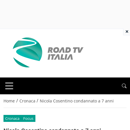
×
/
/
Home
Cronaca
Nicola Cosentino condannato a 7 anni
Cronaca
Focus