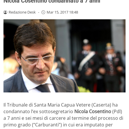
Nicola Cosentino condannato a 7 anni
Redazione Desk
-
Mar 15, 2017 18:48
Il Tribunale di Santa Maria Capua Vetere (Caserta) ha
condannato l’ex sottosegretario
Nicola Cosentino
(Pdl)
a 7 anni e sei mesi di carcere al termine del processo di
primo grado (“Carburanti”) in cui era imputato per