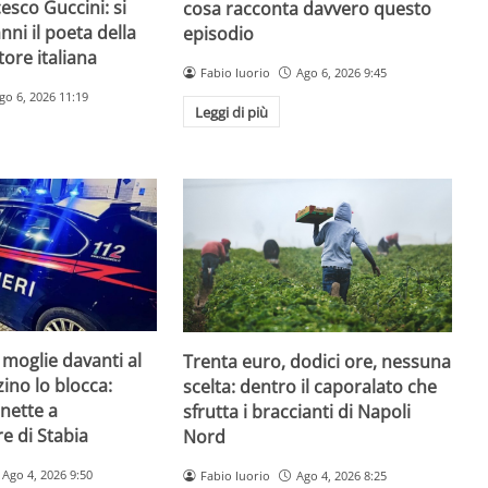
esco Guccini: si
cosa racconta davvero questo
nni il poeta della
episodio
ore italiana
Fabio Iuorio
Ago 6, 2026 9:45
go 6, 2026 11:19
Leggi di più
 moglie davanti al
Trenta euro, dodici ore, nessuna
zzino lo blocca:
scelta: dentro il caporalato che
nette a
sfrutta i braccianti di Napoli
e di Stabia
Nord
Ago 4, 2026 9:50
Fabio Iuorio
Ago 4, 2026 8:25