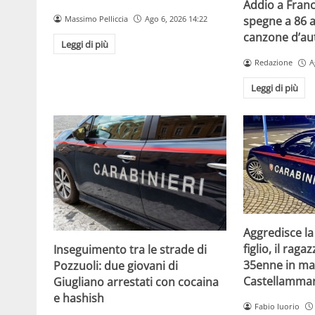
Addio a Franc
Massimo Pelliccia
Ago 6, 2026 14:22
spegne a 86 a
canzone d’aut
Leggi di più
Redazione
A
Leggi di più
Aggredisce la
figlio, il raga
Inseguimento tra le strade di
35enne in ma
Pozzuoli: due giovani di
Castellammar
Giugliano arrestati con cocaina
e hashish
Fabio Iuorio