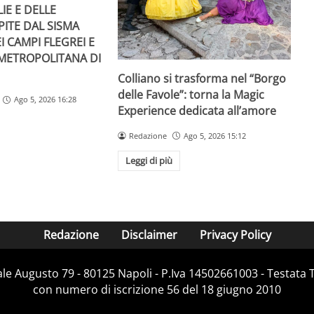
IE E DELLE
PITE DAL SISMA
I CAMPI FLEGREI E
 METROPOLITANA DI
Colliano si trasforma nel “Borgo
delle Favole”: torna la Magic
Ago 5, 2026 16:28
Experience dedicata all’amore
Redazione
Ago 5, 2026 15:12
Leggi di più
Redazione
Disclaimer
Privacy Policy
Viale Augusto 79 - 80125 Napoli - P.Iva 14502661003 - Testata 
con numero di iscrizione 56 del 18 giugno 2010