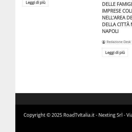
Leggi di più
DELLE FAMIGL
IMPRESE COL
NELL’AREA DE
DELLA CITTÀ
NAPOLI
Redazione Desk
Leggi di più
Copyright ©️ 2025 RoadTvItalia.it - Nexting Srl - 