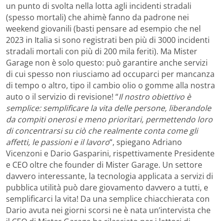
un punto di svolta nella lotta agli incidenti stradali
(spesso mortali) che ahimè fanno da padrone nei
weekend giovanili (basti pensare ad esempio che nel
2023 in Italia si sono registrati ben più di 3000 incidenti
stradali mortali con più di 200 mila feriti). Ma Mister
Garage non è solo questo: può garantire anche servizi
di cui spesso non riusciamo ad occuparci per mancanza
di tempo o altro, tipo il cambio olio o gomme alla nostra
auto o il servizio di revisione! “
Il nostro obiettivo è
semplice: semplificare la vita delle persone, liberandole
da compiti onerosi e meno prioritari, permettendo loro
di concentrarsi su ciò che realmente conta come gli
affetti, le passioni e il lavoro
“, spiegano Adriano
Vicenzoni e Dario Gasparini, rispettivamente Presidente
e CEO oltre che founder di Mister Garage. Un settore
davvero interessante, la tecnologia applicata a servizi di
pubblica utilità può dare giovamento davvero a tutti, e
semplificarci la vita! Da una semplice chiacchierata con
Dario avuta nei giorni scorsi ne è nata un’intervista che