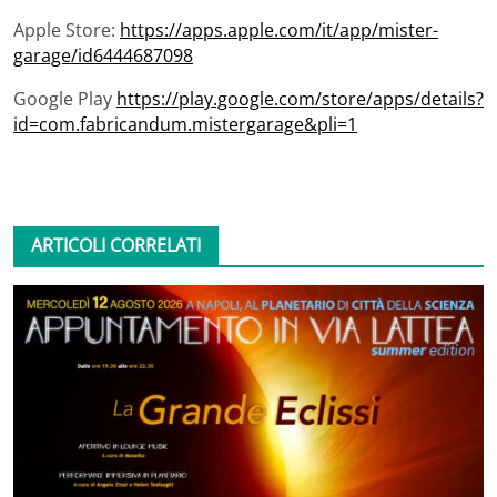
Apple Store:
https://apps.apple.com/it/app/mister-
garage/id6444687098
Google Play
https://play.google.com/store/apps/details?
id=com.fabricandum.mistergarage&pli=1
ARTICOLI CORRELATI