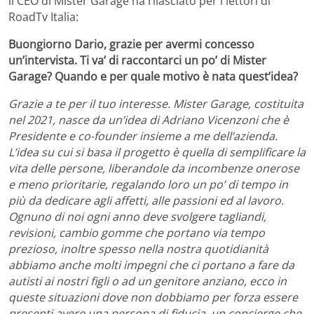
il CEO di Mister Garage ha rilasciato per i lettori di
RoadTv Italia:
Buongiorno Dario, grazie per avermi concesso
un’intervista. Ti va’ di raccontarci un po’ di Mister
Garage? Quando e per quale motivo è nata quest’idea?
Grazie a te per il tuo interesse. Mister Garage, costituita
nel 2021, nasce da un’idea di Adriano Vicenzoni che è
Presidente e co-founder insieme a me dell’azienda.
L’idea su cui si basa il progetto è quella di semplificare la
vita delle persone, liberandole da incombenze onerose
e meno prioritarie, regalando loro un po’ di tempo in
più da dedicare agli affetti, alle passioni ed al lavoro.
Ognuno di noi ogni anno deve svolgere tagliandi,
revisioni, cambio gomme che portano via tempo
prezioso, inoltre spesso nella nostra quotidianità
abbiamo anche molti impegni che ci portano a fare da
autisti ai nostri figli o ad un genitore anziano, ecco in
queste situazioni dove non dobbiamo per forza essere
presenti avere una persona di fiducia, un concierge che