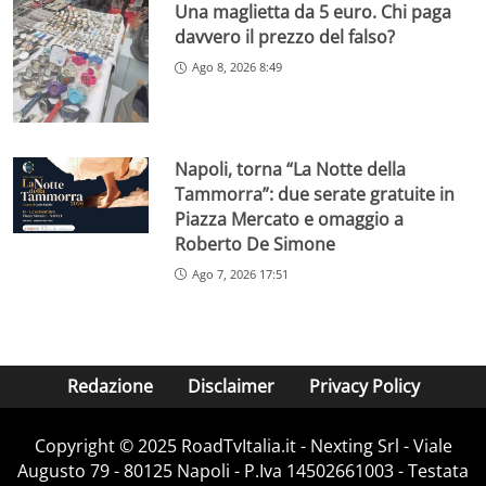
Una maglietta da 5 euro. Chi paga
davvero il prezzo del falso?
Ago 8, 2026 8:49
Napoli, torna “La Notte della
Tammorra”: due serate gratuite in
Piazza Mercato e omaggio a
Roberto De Simone
Ago 7, 2026 17:51
Redazione
Disclaimer
Privacy Policy
Copyright ©️ 2025 RoadTvItalia.it - Nexting Srl - Viale
Augusto 79 - 80125 Napoli - P.Iva 14502661003 - Testata