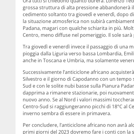
Ora tutti si chiedono quanto durerà. Lorenzo Ted
grossa struttura di alta pressione abbandonerà i
cedimento soltanto tra giovedì e venerdì, dopo di
la situazione atmosferica non subirà cambiamenti,
Padana, magari con qualche schiarita in più. Mol
Centro, meno diffuse nel pomeriggio. Il sole sarà 
Tra giovedì e venerdì invece il passaggio di una 
pioggia dalla Liguria verso bassa Lombardia, Emili
anche in Toscana e Umbria, ma solamente venerdì
Successivamente l’anticiclone africano acquisterà
Silvestro e il giorno di Capodanno con un tempo s
Sud e con le solite nubi basse sulla Pianura Pad
dapprima a rimanere stazionarie, poi nuovamente
nuovo anno. Se al Nord i valori massimi toccherann
Centro-Sud si raggiungeranno picchi di 18°C al Cen
inverno sembra di essere in primavera.
Per concludere, l’anticiclone africano non avrà al
primi giorni del 2023 dovremo fare i conti con la