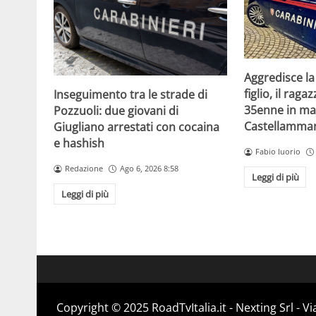
Aggredisce la
figlio, il raga
Inseguimento tra le strade di
35enne in ma
Pozzuoli: due giovani di
Castellammar
Giugliano arrestati con cocaina
e hashish
Fabio Iuorio
Redazione
Ago 6, 2026 8:58
Leggi di più
Leggi di più
Copyright ©️ 2025 RoadTvItalia.it - Nexting Srl - 