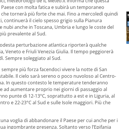
ici, meteorologo de iL Meteo.it informa che questa
l Paese con molta fatica e subirà un temporaneo
 che tornerà più forte che mai. Fino a mercoledì quindi
 continuerà il cielo spesso grigio sulla Pianura
te nubi anche in Toscana, Umbria e lungo le coste del
più prevalente al Sud.
modesta perturbazione atlantica riporterà qualche
a, Veneto e Friuli Venezia Giulia. Il tempo peggiorerà
. Sempre soleggiato al Sud.
 sempre più forza facendoci vivere la notte di San
tabile. Il cielo sarà sereno o poco nuvoloso al Centro-
ana. In questo contesto le temperature tenderanno
 ad aumentare proprio nei giorni di passaggio al
o punte di 12-13°C, soprattutto a est e in Liguria, al
tro e 22-23°C al Sud e sulle Isole maggiori. Più che
cuna voglia di abbandonare il Paese per cui anche per i
 sua ingombrante presenza. Soltanto verso l’Epifania