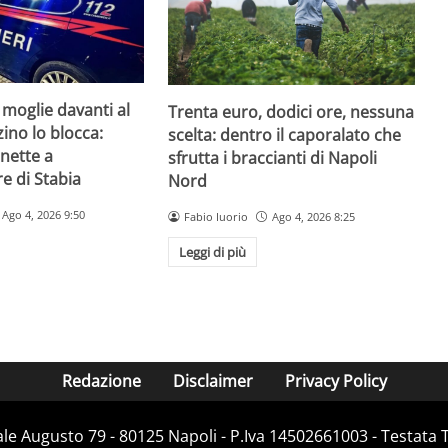
 moglie davanti al
Trenta euro, dodici ore, nessuna
zzino lo blocca:
scelta: dentro il caporalato che
nette a
sfrutta i braccianti di Napoli
e di Stabia
Nord
Ago 4, 2026 9:50
Fabio Iuorio
Ago 4, 2026 8:25
Leggi di più
Redazione
Disclaimer
Privacy Policy
Viale Augusto 79 - 80125 Napoli - P.Iva 14502661003 - Testata 