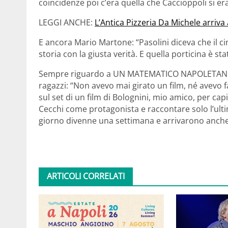
coincidenze poi c’era quella che Caccioppoli si era
LEGGI ANCHE:
L’Antica Pizzeria Da Michele arri
E ancora Mario Martone: “Pasolini diceva che il ci
storia con la giusta verità. E quella porticina è st
Sempre riguardo a UN MATEMATICO NAPOLETANO, ha
ragazzi: “Non avevo mai girato un film, né avevo 
sul set di un film di Bolognini, mio amico, per ca
Cecchi come protagonista e raccontare solo l’ult
giorno divenne una settimana e arrivarono anche i 
ARTICOLI CORRELATI