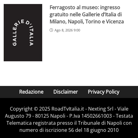
Ferragosto al museo: ingresso
gratuito nelle Gallerie d’Italia di
Milano, Napoli, Torino e Vicenza
Ago 8, 2026 9:00
Redazione
Disclaimer
Privacy Policy
Copyright ©️ 2025 RoadTvItalia.it - Nexting Srl - Viale
Augusto 79 - 80125 Napoli - P.Iva 14502661003 - Testata
Telematica registrata presso il Tribunale di Napoli con
numero di iscrizione 56 del 18 giugno 2010