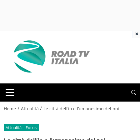
×
/
/
Home
Attualità
Le città dell’io e l’umanesimo del noi
Attualità
Focus