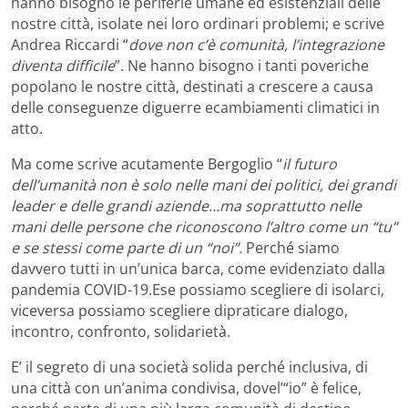
hanno bisogno le periferie umane ed esistenziali delle
nostre città, isolate nei loro ordinari problemi; e scrive
Andrea Riccardi “
dove non c’è comunità, l’integrazione
diventa difficile
”. Ne hanno bisogno i tanti poveriche
popolano le nostre città, destinati a crescere a causa
delle conseguenze diguerre ecambiamenti climatici in
atto.
Ma come scrive acutamente Bergoglio “
il futuro
dell’umanità non è solo nelle mani dei politici, dei grandi
leader e delle grandi aziende…ma soprattutto nelle
mani delle persone che riconoscono l’altro come un “tu”
e se stessi come parte di un “noi”.
Perché siamo
davvero tutti in un’unica barca, come evidenziato dalla
pandemia COVID-19.Ese possiamo scegliere di isolarci,
viceversa possiamo scegliere dipraticare dialogo,
incontro, confronto, solidarietà.
E’ il segreto di una società solida perché inclusiva, di
una città con un’anima condivisa, dovel’“io” è felice,