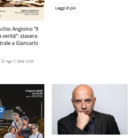
Leggi di più
schio Angioino “Il
 verità”: stasera
trale a Giancarlo
Ago 7, 2026 12:59