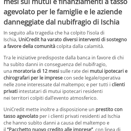
mesi sui mutui e finanziamenti a tasso
agevolato per le famiglie e le aziende
danneggiate dal nubifragio di Ischia
In seguito alla tragedia che ha colpito l’isola di
Ischia,
UniCredit ha varato diversi interventi di sostegno
a favore della comunità
colpita dalla calamità.
Tra le iniziative predisposte dalla banca in favore di chi
ha subìto danni in conseguenza del nubifragio,
una
moratoria di 12 mesi
sulle rate dei
mutui ipotecari e
chirografari per le imprese
con sede legale/operativa
nelle zone interessate dal maltempo; e per tutti i
clienti
privati
intestatari di mutui ipotecari residenti
nei territori colpiti dall’evento atmosferico.
UniCredit mette inoltre a disposizione un
prestito con
tasso agevolato
per i clienti privati residenti ad Ischia
che hanno subìto danni a causa del maltempo e
il
“Pacchetto nuovo credito alle imprese”
, con linea di