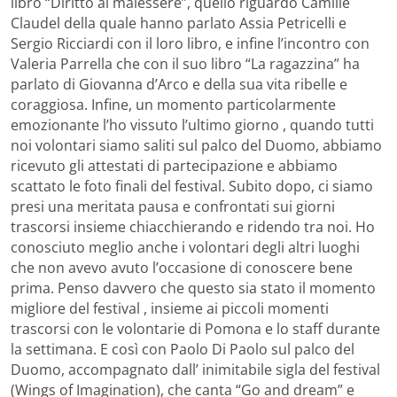
libro “Diritto al malessere”, quello riguardo Camille
Claudel della quale hanno parlato Assia Petricelli e
Sergio Ricciardi con il loro libro, e infine l’incontro con
Valeria Parrella che con il suo libro “La ragazzina” ha
parlato di Giovanna d’Arco e della sua vita ribelle e
coraggiosa. Infine, un momento particolarmente
emozionante l’ho vissuto l’ultimo giorno , quando tutti
noi volontari siamo saliti sul palco del Duomo, abbiamo
ricevuto gli attestati di partecipazione e abbiamo
scattato le foto finali del festival. Subito dopo, ci siamo
presi una meritata pausa e confrontati sui giorni
trascorsi insieme chiacchierando e ridendo tra noi. Ho
conosciuto meglio anche i volontari degli altri luoghi
che non avevo avuto l’occasione di conoscere bene
prima. Penso davvero che questo sia stato il momento
migliore del festival , insieme ai piccoli momenti
trascorsi con le volontarie di Pomona e lo staff durante
la settimana. E così con Paolo Di Paolo sul palco del
Duomo, accompagnato dall’ inimitabile sigla del festival
(Wings of Imagination), che canta “Go and dream” e