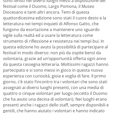
sono tenuti nei diversi luoghi messi a disposizione del
festival come il Duomo, Largo Pomona, il Museo
Diocesano e tanti altri ancora. Temi di questa
quattordicesima edizione sono stati il cuore desto e la
letteratura nei tempi inquieti di Alfonso Gatto, che
fungono da esortazione a mantenere uno sguardo
vigile sulla realtà ed a usare la letteratura come
strumento di riflessione e resistenza nei tempi bui. In
questa edizione ho avuto la possibilità di partecipare al
festival in modo diverso: non più da ospite bensì da
volontaria, grazie ad un’opportunità offerta ogni anno
da questa rassegna letteraria. Moltissimi ragazzi hanno
partecipato e si sono messi in gioco in questa nuova
esperienza con curiosità, gioia e voglia di fare. Il primo
giorno, c’è stato l’incontro tra i volontari che sono stati
assegnati ai diversi luoghi presenti, con una media di
quattro o cinque volontari per luogo (eccetto il Duomo
che ha avuto una decina di volontari). Nei luoghi erano
presenti anche i ragazzi dello staff, sempre disponibili e
gentili, che hanno aiutato i volontari e hanno indicato