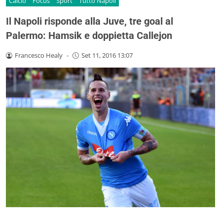
Calcio
Focus
Sport
Tutto Napoli
Il Napoli risponde alla Juve, tre goal al
Palermo: Hamsik e doppietta Callejon
Francesco Healy
-
Set 11, 2016 13:07