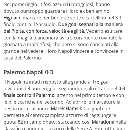
Nel pomeriggio i tifosi azzurri (coraggiosi) hanno
dovuto purtroppo guardare il loro ex beniamino,
Higuain
, marcare per ben due volte il cartellino nel 3-1
finale contro il Sassuolo.
Due goal segnati alla maniera
del Pipita, con forza, velocità e agilità
. Vederlo esultare
con la maglia bianconera avrà sicuramente rovinato la
giornata a molti tifosi, che però si sono consolati alla
grande nel vedere il loro Napoli vincere e convincere in
casa del Palermo.
Palermo Napoli 0-3
Il Napoli ha infatti risposto alla grande ai tre goal
juventini del pomeriggio, segnandone altrettanti nel
0-3
finale contro il Palermo
, attento nel primo tempo e con
le pile scariche nel secondo. Ad aprire le marcature la
bestia nera rosanero
Marek Hamsik
. Un goal che
permette al centrocampista azzurro di raggiungere
quota 82 in campionato, staccando così
Maradona
nella
classifica cannonieri azzurri della Serie A. E in tutto sono