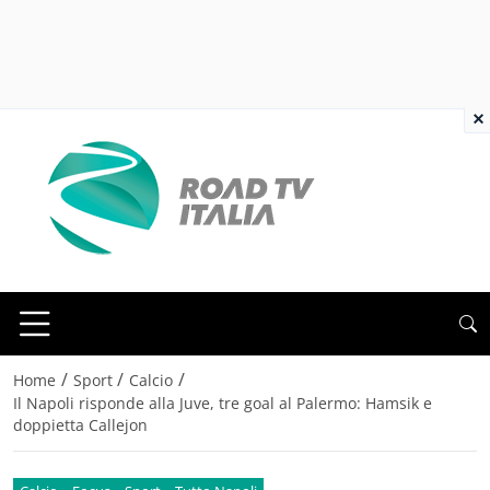
×
/
/
/
Home
Sport
Calcio
Il Napoli risponde alla Juve, tre goal al Palermo: Hamsik e
doppietta Callejon