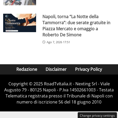
Napoli, torna “La Notte della
Tammorra”: due serate gratuite in
Piazza Mercato e omaggio a
Roberto De Simone
Ago 7, 2026 17:51
Redazione
Disclaimer
Privacy Policy
Copyright ©️ 2025 RoadTvItalia.it - Nexting Srl - Viale
Augusto 79 - 80125 Napoli - P.Iva 14502661003 - Testata
Telematica registrata presso il Tribunale di Napoli con
numero di iscrizione 56 del 18 giugno 2010
Change privacy settings