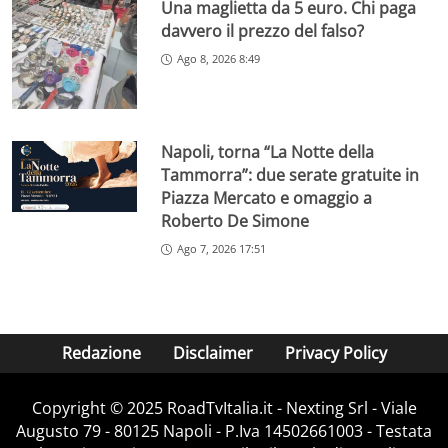
Una maglietta da 5 euro. Chi paga
davvero il prezzo del falso?
Ago 8, 2026 8:49
Napoli, torna “La Notte della
Tammorra”: due serate gratuite in
Piazza Mercato e omaggio a
Roberto De Simone
Ago 7, 2026 17:51
Redazione
Disclaimer
Privacy Policy
Copyright ©️ 2025 RoadTvItalia.it - Nexting Srl - Viale
Augusto 79 - 80125 Napoli - P.Iva 14502661003 - Testata