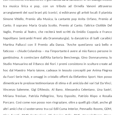
tra musica lirica e pop, con un tributo ad Ornella Vanoni attraverso
arrangiamenti dei suoi brani più iconici, si esibiranno gli artisti locali: il pianista
Simone Vitiello, Premio alla Musica; la cantante pop Anita Orfano, Premio al
Canto; il soprano Maria Grazia Scotto, Premio al Canto; l’attrice Clotilde Del
Vaglio, Premio al Teatro, che reciterà testi scritti da Emidio Coppola e Franco
Napolitano (entrambi Premi alla Drammaturgia); la danzatrice di balli caraibici
Martina Pallucci con il Premio alla Danza. “Anche quest’anno sarà bello e
faticoso – chiude Colandrea – ma l’importante è avere al mio fianco persone in
gambissima. A cominciare dall’
Alta Sartoria Bencivenga, Gino Donnarumma, lo
Studio Manuarino ed il Banco dei fiori.
I premi consistono in sculture create ad
hoc dal
Maestro Mario Iaione
, cadeaux in tessuto concepiti per Anima Flegrea
da
Fuori Serie Hub
, e omaggi in cristallo offerti da
Elefantino Sport
. Non posso
dimenticare le preziose testimonianze di stima e di amicizia dei vari Sal Da Vinci,
Vincenzo Salemme, Gigi D’Alessio, Al Bano, Alessandra Celentano, Lina Sastri,
Miriana Trevisan, Patrizia Pellegrino, Tony Esposito, Patrizio Rispo e Rosalia
Porcaro. Così come non posso non ringraziare, oltre a quelli già citati, anche gli
altri amici che ci sosterranno tra cui Edil Cuma Interior, Pennadio Rooms, GDM,