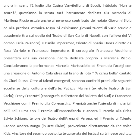
andrà in scena l’1 luglio alla Casina Vanvitelliana di Bacoli. Intitolato
“Nun te
scurdà”,
quest’anno la serata sarà interamente dedicata alla memoria di
Marilena Riccio grazie anche al generoso contributo del notaio Giovanni Siola
ed alla preziosa Veronica Maya. Si esibiranno giovani talenti di varie scuole e
accademie (tra cui quella del Teatro di San Carlo di Napoli, con l’allieva del VI
corseo Ilaria Palandro) e Danilo Imperatore, talento di Spazio Danza diretto da
Rosa Varriale e Francesco Imperatore. Il coreografo Francesco Vecchione
presenterà una sua creazione inedita dedicata proprio a Marilena Riccio.
Concluderanno la performance Marcella Martusciello ed Emanuela Facelgi con
una creazione di Antonio Colandrea sul brano di Totò “ ‘A cchiù bella” cantato
da Giuni Russo. Oltre ai talenti emergenti, saranno conferiti premi alle seguenti
eccellenze della cultura e dell’arte:
Patrizia Manieri
(ex étoile Teatro di San
Carlo);
Fredy Franzutti
(coreografo e direttore del Balletto del Sud) e
Francesco
Vecchione
con il Premio alla Coreografia. Premiati anche l’azienda di materiali
edili
Edil Cuma con il Premio
all’Imprenditoria. E ancora il Premio alla Lirica
Salvio Schiano, tenore del Teatro dell’Arena di Verona, ed il Premio al Talento
Canoro Andrea Rongo (in arte LilRim), proveniente direttamente da The Voice
Kids, vincitore del secondo posto. La terza serata del festival sarà invece ospitata