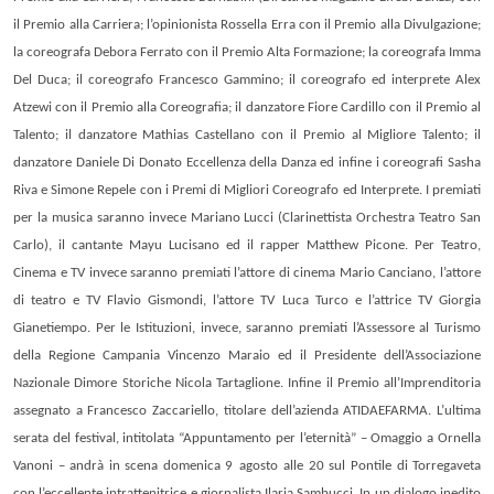
il Premio alla Carriera; l’opinionista
Rossella Erra
con il Premio alla Divulgazione;
la coreografa
Debora Ferrato
con il Premio Alta Formazione; la coreografa
Imma
Del Duca
; il coreografo
Francesco Gammino
; il coreografo ed interprete
Alex
Atzewi con il P
remio alla Coreografia; il danzatore
Fiore Cardillo
con il Premio al
Talento; il danzatore
Mathias Castellano
con il Premio al Migliore Talento; il
danzatore
Daniele Di Donato
Eccellenza della Danza ed infine i coreografi
Sasha
Riva e Simone Repele
con i Premi di Migliori Coreografo ed Interprete. I premiati
per la musica saranno invece
Mariano Lucci
(Clarinettista Orchestra Teatro San
Carlo), il cantante Mayu Lucisano ed il rapper Matthew Picone. Per Teatro,
Cinema e TV invece saranno premiati l’attore di cinema
Mario Canciano, l’attore
di teatro e TV Flavio Gismondi, l’attore TV
Luca Turco e l’attrice TV Giorgia
Gianetiempo.
Per le Istituzioni, invece, saranno premiati l’Assessore al Turismo
della Regione Campania
Vincenzo Maraio ed il
Presidente dell’Associazione
Nazionale Dimore Storiche
Nicola Tartaglione
. Infine il Premio all’Imprenditoria
assegnato a
Francesco Zaccariello,
titolare dell’azienda ATIDAEFARMA. L’u
ltima
serata del festival, intitolata
“Appuntamento per l’eternità” – Omaggio a Ornella
Vanoni – andrà in scena
domenica 9
agosto
alle 20
sul Pontile di Torregaveta
con l’eccellente intrattenitrice e giornalista Ilaria Sambucci. In un dialogo inedito