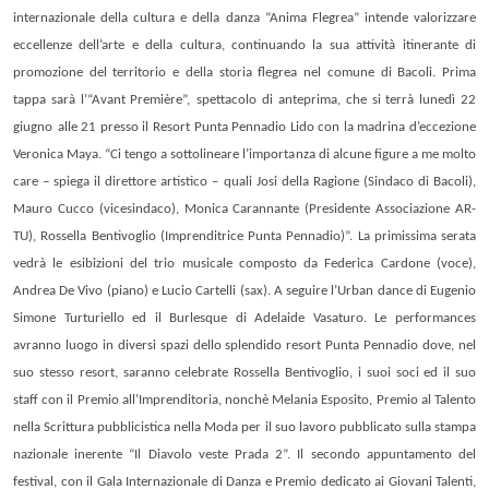
internazionale della cultura e della danza “Anima Flegrea” intende valorizzare
eccellenze dell’arte e della cultura, continuando la sua attività itinerante di
promozione del territorio e della storia flegrea nel comune di Bacoli. Prima
tappa sarà l’
“Avant Première”,
spettacolo di anteprima
, che si terrà
lunedì 22
giugno
alle 21
presso il Resort Punta Pennadio Lido con la madrina d’eccezione
Veronica Maya. “Ci tengo a sottolineare l’importanza di alcune figure a me molto
care – spiega il direttore artistico – quali Josi della Ragione (Sindaco di Bacoli),
Mauro Cucco (vicesindaco), Monica Carannante (Presidente Associazione AR-
TU), Rossella Bentivoglio (Imprenditrice Punta Pennadio)”. La primissima serata
vedrà le esibizioni del trio musicale composto da Federica Cardone (voce),
Andrea De Vivo (piano) e Lucio Cartelli (sax). A seguire l’Urban dance di Eugenio
Simone Turturiello ed il Burlesque di Adelaide Vasaturo. Le performances
avranno luogo in diversi spazi dello splendido resort Punta Pennadio dove, nel
suo stesso resort, saranno celebrate
Rossella Bentivoglio, i suoi soci ed il suo
staff
con il Premio all’Imprenditoria, nonchè Melania Esposito, Premio al Talento
nella Scrittura pubblicistica nella Moda per il suo lavoro pubblicato sulla stampa
nazionale inerente “Il Diavolo veste Prada 2”. Il secondo appuntamento del
festival, con il
Gala Internazionale di Danza e Premio
dedicato ai Giovani Talenti,