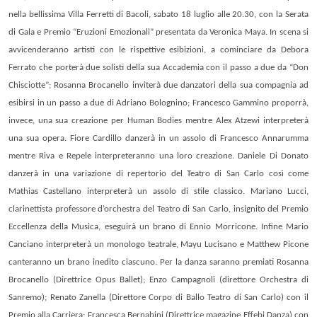
nella bellissima Villa Ferretti di Bacoli, sabato 18 luglio alle 20.30, con la
Serata
di Gala e Premio
“Eruzioni Emozionali” presentata da Veronica Maya. In scena si
avvicenderanno artisti con le rispettive esibizioni, a cominciare da Debora
Ferrato che porterà due solisti della sua Accademia con il passo a due da “Don
Chisciotte”; Rosanna Brocanello inviterà due danzatori della sua compagnia ad
esibirsi in un passo a due di Adriano Bolognino; Francesco Gammino proporrà,
invece, una sua creazione per Human Bodies mentre Alex Atzewi interpreterà
una sua opera. Fiore Cardillo danzerà in un assolo di Francesco Annarumma
mentre Riva e Repele interpreteranno una loro creazione. Daniele Di Donato
danzerà in una variazione di repertorio del Teatro di San Carlo così come
Mathias Castellano interpreterà un assolo di stile classico. Mariano Lucci,
clarinettista professore d’orchestra del Teatro di San Carlo, insignito del Premio
Eccellenza della Musica, eseguirà un brano di Ennio Morricone. Infine Mario
Canciano interpreterà un monologo teatrale, Mayu Lucisano e Matthew Picone
canteranno un brano inedito ciascuno. Per la danza saranno premiati R
osanna
Brocanello
(Direttrice Opus Ballet);
Enzo Campagnoli
(direttore Orchestra di
Sanremo);
Renato Zanella
(Direttore Corpo di Ballo Teatro di San Carlo) con il
Premio alla Carriera;
Francesca Bernabini
(Direttrice magazine Effebi Danza) con