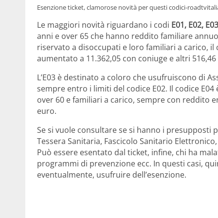
Esenzione ticket, clamorose novità per questi codici-roadtvitalia
Le maggiori novità riguardano i codi
E01, E02, E0
anni e over 65 che hanno reddito familiare annu
riservato a disoccupati e loro familiari a carico, 
aumentato a 11.362,05 con coniuge e altri 516,46 eur
L’E03 è destinato a coloro che usufruiscono di Asse
sempre entro i limiti del codice E02. Il codice E0
over 60 e familiari a carico, sempre con reddito ent
euro.
Se si vuole consultare se si hanno i presupposti pe
Tessera Sanitaria, Fascicolo Sanitario Elettronic
Può essere esentato dal ticket, infine, chi ha malat
programmi di prevenzione ecc. In questi casi, qui
eventualmente, usufruire dell’esenzione.