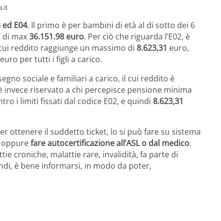
.it
3 ed E04
. Il primo è per bambini di età al di sotto dei 6
o di max
36.151.98 euro
. Per ciò che riguarda l’E02, è
il cui reddito raggiunge un massimo di
8.623,31
euro,
o per tutti i figli a carico.
gno sociale e familiari a carico, il cui reddito è
4 è invece riservato a chi percepisce pensione minima
ro i limiti fissati dal codice E02, e quindi
8.623,31
r ottenere il suddetto ticket, lo si può fare su sistema
o, oppure
fare autocertificazione all’ASL o dal medico
.
tie croniche, malattie rare, invalidità, fa parte di
ndi, è bene informarsi, in modo da poter,