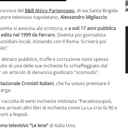
 cornice del
B&B Attico Partenopeo
, di via Santa Brigida
 autore televisivo napoletano,
Alessandro Migliaccio
.
simo si avvicina ala scrittura, e
a soli 17 anni pubblica
”, edita nel 1999 da Ferraro
. Diventa poi giornalista
otidiani locali, iniziando con Il Roma. Scriverà poi
lis”.
i denaro pubblico, truffe e corruzione sono spesso
ito di una delle sue inchieste fu schiaffeggiato dal
r un articolo di denuncia giudicato “scomodo”.
azionale Cronisti Italiani
, che ha voluto premiare il
targa.
accolta di venti inchieste intitolata “Paradossopoli,
 arrivati altri libri di inchiesta come La La crisi fa 90 e
orti a Napoli.
mma televisivo “Le Iene”
di Italia Uno.