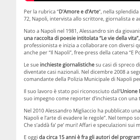
Per la rubrica “
D’Amore e d’Arte
”, nella splendida
72, Napoli, intervista allo scrittore, giornalista e
Nato a Napoli nel 1981, Alessandro sin da giovanis
una raccolta di poesie intitolata “Le vie della vita
professionista e inizia a collaborare con diversi qu
anche per “Il Napoli”, free-press della catena “E Po
Le sue
inchieste giornalistiche
su casi di spreco d
diventate casi nazionali. Nel dicembre 2008 a segu
comandante della Polizia Municipale di Napoli pe
Il suo lavoro è stato poi riconosciuto dall’
Unione N
suo impegno come reporter d’inchiesta con una 
Nel 2010 Alessandro Migliaccio ha pubblicato una r
Napoli e l’arte di evadere le regole”. Nel tempo sono
Che s’addà fa’ pe’ muri! Affari e speculazioni sui m
E oggi
da circa 15 anni è fra gli autori del progra