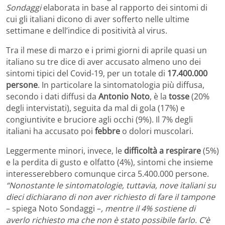
Sondaggi
elaborata in base al rapporto dei sintomi di
cui gli italiani dicono di aver sofferto nelle ultime
settimane e dell’indice di positività al virus.
Tra il mese di marzo e i primi giorni di aprile quasi un
italiano su tre dice di aver accusato almeno uno dei
sintomi tipici del Covid-19, per un totale di
17.400.000
persone
. In particolare la sintomatologia più diffusa,
secondo i dati diffusi da
Antonio Noto
, è la
tosse
(20%
degli intervistati), seguita da mal di gola (17%) e
congiuntivite e bruciore agli occhi (9%). Il 7% degli
italiani ha accusato poi
febbre
o dolori muscolari.
Leggermente minori, invece, le
difficoltà a respirare
(5%)
e la perdita di gusto e olfatto (4%), sintomi che insieme
interesserebbero comunque circa 5.400.000 persone.
“Nonostante le sintomatologie, tuttavia, nove italiani su
dieci dichiarano di non aver richiesto di fare il tampone
– spiega Noto Sondaggi –
, mentre il 4% sostiene di
averlo richiesto ma che non è stato possibile farlo. C’è