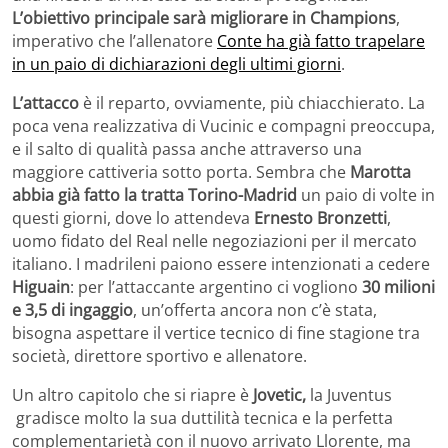
L’obiettivo principale sarà migliorare in Champions
,
imperativo che l’allenatore
Conte ha già fatto trapelare
in un paio di dichiarazioni degli ultimi giorni
.
L’attacco
è il reparto, ovviamente, più chiacchierato. La
poca vena realizzativa di Vucinic e compagni preoccupa,
e il salto di qualità passa anche attraverso una
maggiore cattiveria sotto porta. Sembra che
Marotta
abbia già fatto la tratta Torino-Madrid
un paio di volte in
questi giorni, dove lo attendeva
Ernesto Bronzetti
,
uomo fidato del Real nelle negoziazioni per il mercato
italiano. I madrileni paiono essere intenzionati a cedere
Higuain
: per l’attaccante argentino ci vogliono
30 milioni
e 3,5 di ingaggio
, un’offerta ancora non c’è stata,
bisogna aspettare il vertice tecnico di fine stagione tra
società, direttore sportivo e allenatore.
Un altro capitolo che si riapre è
Jovetic,
la Juventus
gradisce molto la sua duttilità tecnica e la perfetta
complementarietà con il nuovo arrivato Llorente, ma