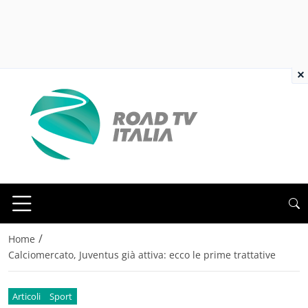
×
/
Home
Calciomercato, Juventus già attiva: ecco le prime trattative
Articoli
Sport