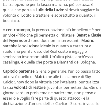
L’altra opzione per la fascia mancina, più costosa, è
quella che porta a
Lulic della Lazio
: si dovrà saggiare la
volontà di Lotito a trattare, e soprattutto a quanto, il
bosniaco.
A
centrocampo
, la preoccupazione più impellente è per
un
vice -Pirlo
che gli permetta di rifiatare,
Benat
e
Clasie
del
Feyernoord
sono due nomi interessanti.
Modric
sarebbe la soluzione ideale
in quanto a caratura e
ruolo, ma per il croato del Real costo e ingaggio
sembrano insormontabili. Un’altra pista, anch’essa
casalinga, è quella che porta a Diamanti del Bologna.
Capitolo partenze
. Silenzio generale, l’unico passo fatto
ad ora è quello di
Matri
, che alle telecamere di Sky
Calcio Show dopo la vittoria con l’Atalanta, puntualizza
la sua
volontà di restare
, Juventus permettendo. «Se un
giorno sarò un problema ne parleremo, non penso di
esserlo e voglio fare parte di questo attacco» è la
dichiarazione d’amore dell’ex Cagliari. Sicure, invece, le