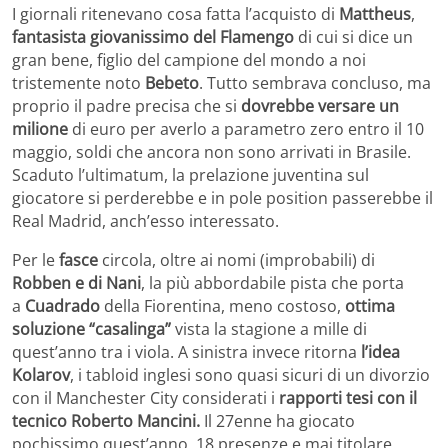
I giornali ritenevano cosa fatta l’acquisto di
Mattheus
,
fantasista giovanissimo del Flamengo
di cui si dice un
gran bene, figlio del campione del mondo a noi
tristemente noto
Bebeto
. Tutto sembrava concluso, ma
proprio il padre precisa che si
dovrebbe versare un
milione
di euro per averlo a parametro zero entro il 10
maggio, soldi che ancora non sono arrivati in Brasile.
Scaduto l’ultimatum, la prelazione juventina sul
giocatore si perderebbe e in pole position passerebbe il
Real Madrid, anch’esso interessato.
Per le
fasce
circola, oltre ai nomi (improbabili) di
Robben e di Nani
, la più abbordabile pista che porta
a
Cuadrado
della Fiorentina, meno costoso,
ottima
soluzione “casalinga”
vista la stagione a mille di
quest’anno tra i viola. A sinistra invece ritorna
l’idea
Kolarov
, i tabloid inglesi sono quasi sicuri di un divorzio
con il Manchester City considerati i
rapporti tesi
con il
tecnico Roberto Mancini.
Il 27enne ha giocato
pochissimo quest’anno, 18 presenze e mai titolare.