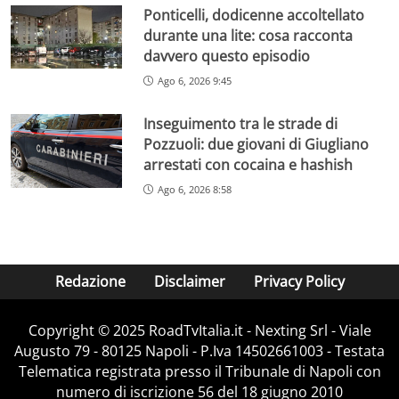
Ponticelli, dodicenne accoltellato
durante una lite: cosa racconta
davvero questo episodio
Ago 6, 2026 9:45
Inseguimento tra le strade di
Pozzuoli: due giovani di Giugliano
arrestati con cocaina e hashish
Ago 6, 2026 8:58
Redazione
Disclaimer
Privacy Policy
Copyright ©️ 2025 RoadTvItalia.it - Nexting Srl - Viale
Augusto 79 - 80125 Napoli - P.Iva 14502661003 - Testata
Telematica registrata presso il Tribunale di Napoli con
numero di iscrizione 56 del 18 giugno 2010