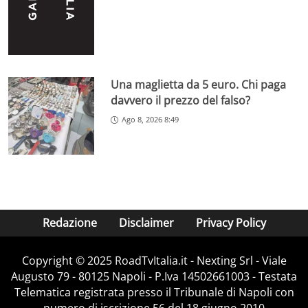
Una maglietta da 5 euro. Chi paga
davvero il prezzo del falso?
Ago 8, 2026 8:49
Redazione
Disclaimer
Privacy Policy
Copyright ©️ 2025 RoadTvItalia.it - Nexting Srl - Viale
Augusto 79 - 80125 Napoli - P.Iva 14502661003 - Testata
Telematica registrata presso il Tribunale di Napoli con
numero di iscrizione 56 del 18 giugno 2010