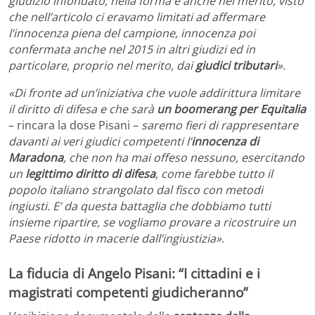
giudizio infondato, nella forma e anche nel merito, visto
che nell’articolo ci eravamo limitati ad affermare
l’innocenza piena del campione, innocenza poi
confermata anche nel 2015 in altri giudizi ed in
particolare, proprio nel merito, dai
giudici tributari
».
«Di fronte ad un’iniziativa che vuole addirittura limitare
il diritto di difesa e che sarà
un boomerang per Equitalia
– rincara la dose Pisani –
saremo fieri di rappresentare
davanti ai veri giudici competenti l’
innocenza di
Maradona
, che non ha mai offeso nessuno, esercitando
un
legittimo diritto di difesa
, come farebbe tutto il
popolo italiano strangolato dal fisco con metodi
ingiusti. E’ da questa battaglia che dobbiamo tutti
insieme ripartire, se vogliamo provare a ricostruire un
Paese ridotto in macerie dall’ingiustizia»
.
La fiducia di Angelo Pisani: “I cittadini e i
magistrati competenti giudicheranno”