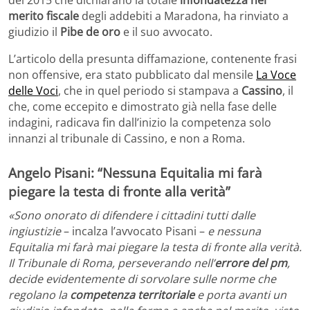
del 2015 che dichiarano la totale
infondatezza nel
merito fiscale
degli addebiti a Maradona, ha rinviato a
giudizio il
Pibe de oro
e il suo avvocato.
L’articolo della presunta diffamazione, contenente frasi
non offensive, era stato pubblicato dal mensile
La Voce
delle Voci
, che in quel periodo si stampava a
Cassino
, il
che, come eccepito e dimostrato già nella fase delle
indagini, radicava fin dall’inizio la competenza solo
innanzi al tribunale di Cassino, e non a Roma.
Angelo Pisani: “Nessuna Equitalia mi farà
piegare la testa di fronte alla verità”
«Sono onorato di difendere i cittadini tutti dalle
ingiustizie
– incalza l’avvocato Pisani –
e nessuna
Equitalia mi farà mai piegare la testa di fronte alla verità.
Il Tribunale di Roma, perseverando nell’
errore del pm
,
decide evidentemente di sorvolare sulle norme che
regolano la
competenza territoriale
e porta avanti un