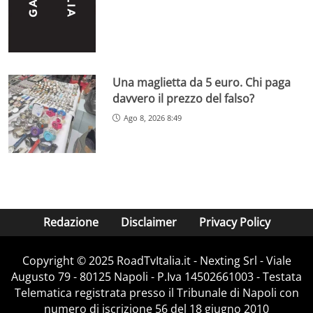
Una maglietta da 5 euro. Chi paga
davvero il prezzo del falso?
Ago 8, 2026 8:49
Redazione
Disclaimer
Privacy Policy
Copyright ©️ 2025 RoadTvItalia.it - Nexting Srl - Viale
Augusto 79 - 80125 Napoli - P.Iva 14502661003 - Testata
Telematica registrata presso il Tribunale di Napoli con
numero di iscrizione 56 del 18 giugno 2010