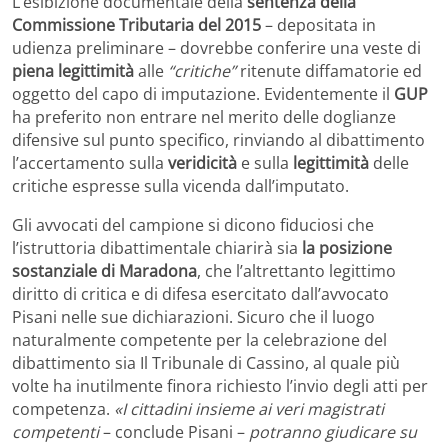
L’esibizione documentale della
sentenza della
Commissione Tributaria del 2015
– depositata in
udienza preliminare – dovrebbe conferire una veste di
piena legittimità
alle
“critiche”
ritenute diffamatorie ed
oggetto del capo di imputazione. Evidentemente il
GUP
ha preferito non entrare nel merito delle doglianze
difensive sul punto specifico, rinviando al dibattimento
l’accertamento sulla
veridicità
e sulla
legittimità
delle
critiche espresse sulla vicenda dall’imputato.
Gli avvocati del campione si dicono fiduciosi che
l’istruttoria dibattimentale chiarirà sia
la posizione
sostanziale di Maradona
, che l’altrettanto legittimo
diritto di critica e di difesa esercitato dall’avvocato
Pisani nelle sue dichiarazioni. Sicuro che il luogo
naturalmente competente per la celebrazione del
dibattimento sia Il Tribunale di Cassino, al quale più
volte ha inutilmente finora richiesto l’invio degli atti per
competenza.
«I cittadini insieme ai veri magistrati
competenti
– conclude Pisani –
potranno giudicare su