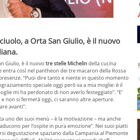
iuolo, a Orta San Giulio, è il nuovo
liana.
an Giulio, è il nuovo
tre stelle Michelin
della cucina
ane entra così nel pantheon dei tre macaron della Rossa
11 presenze. “Puoi dire tanto e niente in questo momento
graziamento speciale oggi però va a mia moglie: è il
moglie mi ha perdonato di non averlo festeggiato”. “E’
– e non si fermerà oggi, ci saranno altre aperture.
re avanti”.
ecita uno dei suoi menù – è la motivazione – ma anche
traducono per l’ospite in pura emozione”. Nei suoi piatti
ercorsi degustazione spaziano dalla Campania al Piemonte