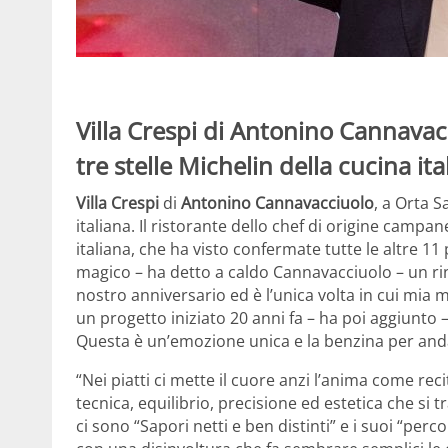
Villa Crespi di Antonino Cannavacc
tre stelle Michelin della cucina ita
Villa Crespi
di
Antonino Cannavacciuolo
, a Orta S
italiana. Il ristorante dello chef di origine camp
italiana, che ha visto confermate tutte le altre 
magico – ha detto a caldo Cannavacciuolo – un rin
nostro anniversario ed è l’unica volta in cui mia 
un progetto iniziato 20 anni fa – ha poi aggiunto 
Questa è un’emozione unica e la benzina per anda
“Nei piatti ci mette il cuore anzi l’anima come r
tecnica, equilibrio, precisione ed estetica che si 
ci sono “Sapori netti e ben distinti” e i suoi “p