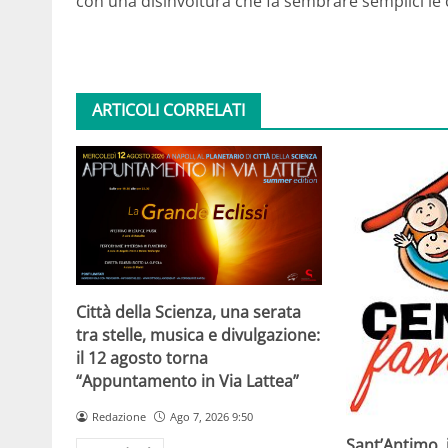
con una disinvoltura che fa sembrare semplici le cos
ARTICOLI CORRELATI
Città della Scienza, una serata
tra stelle, musica e divulgazione:
il 12 agosto torna
“Appuntamento in Via Lattea”
Redazione
Ago 7, 2026 9:50
Sant’Antimo, 