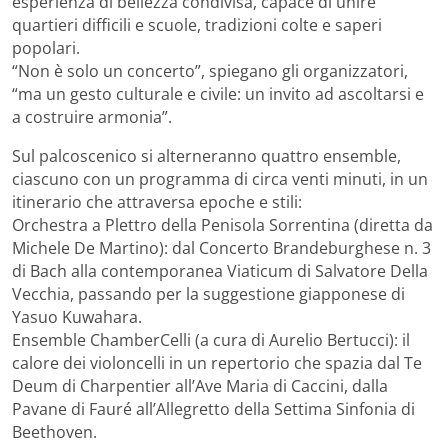
esperienza di bellezza condivisa, capace di unire
quartieri difficili e scuole, tradizioni colte e saperi
popolari.
“Non è solo un concerto”, spiegano gli organizzatori,
“ma un gesto culturale e civile: un invito ad ascoltarsi e
a costruire armonia”.
Sul palcoscenico si alterneranno quattro ensemble,
ciascuno con un programma di circa venti minuti, in un
itinerario che attraversa epoche e stili:
Orchestra a Plettro della Penisola Sorrentina (diretta da
Michele De Martino): dal Concerto Brandeburghese n. 3
di Bach alla contemporanea Viaticum di Salvatore Della
Vecchia, passando per la suggestione giapponese di
Yasuo Kuwahara.
Ensemble ChamberCelli (a cura di Aurelio Bertucci): il
calore dei violoncelli in un repertorio che spazia dal Te
Deum di Charpentier all’Ave Maria di Caccini, dalla
Pavane di Fauré all’Allegretto della Settima Sinfonia di
Beethoven.