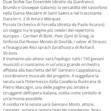
Duæ Siciliæ Sax Ensemble (diretto da Gianfranco
Brundo e Giuseppe Galiano): la versatilità del sassofono
nella Danse Macabre di Saint-Saëns e nel trascinante
Danzón n. 2 di Arturo Márquez.
Piccola Orchestra di Forcella (diretta da Paolo Acunzo):
un viaggio tra le pagine più celebri del repertorio
europeo – Carmen di Bizet, Peer Gynt di Grieg, la
Sinfonia Dal Nuovo Mondo di Dvořák, i valzer di Strauss
e l’inaugurale Also sprach Zarathustra di Richard
Strauss.
Il momento più atteso sarà l’epilogo: tutti i 150 giovani
musicisti si riuniranno in un’unica grande orchestra
affidata alla bacchetta del M° Gennaro Cappabianca,
coordinatore musicale del progetto. A suggellare la
serata sarà l’Intermezzo dalla Cavalleria Rusticana di
Pietro Mascagni, una delle pagine più amate e
struggenti dell’opera italiana, scelta come simbolo di
un’armonia possibile.
A condurre la serata sarà Gennaro Monti, attore,
cantante, autore e regista teatrale napoletano. Noto