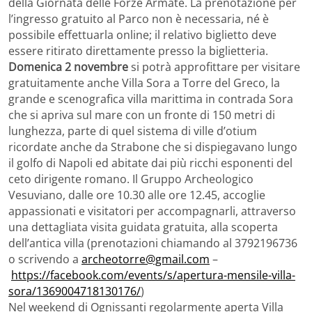
della Giornata delle Forze Armate. La prenotazione per
l’ingresso gratuito al Parco non è necessaria, né è
possibile effettuarla online; il relativo biglietto deve
essere ritirato direttamente presso la biglietteria.
Domenica 2 novembre
si potrà approfittare per visitare
gratuitamente anche Villa Sora a Torre del Greco, la
grande e scenografica villa marittima in contrada Sora
che si apriva sul mare con un fronte di 150 metri di
lunghezza, parte di quel sistema di ville d’otium
ricordate anche da Strabone che si dispiegavano lungo
il golfo di Napoli ed abitate dai più ricchi esponenti del
ceto dirigente romano. Il Gruppo Archeologico
Vesuviano, dalle ore 10.30 alle ore 12.45, accoglie
appassionati e visitatori per accompagnarli, attraverso
una dettagliata visita guidata gratuita, alla scoperta
dell’antica villa (prenotazioni chiamando al 3792196736
o scrivendo a
archeotorre@gmail.com
–
https://facebook.com/events/s/apertura-mensile-villa-
sora/1369004718130176/
)
Nel weekend di Ognissanti regolarmente aperta Villa