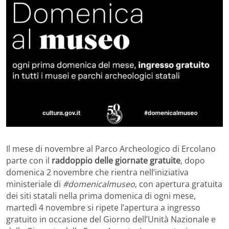
Il mese di novembre al Parco Archeologico di Ercolano
parte con il
raddoppio delle giornate gratuite
, dopo
domenica 2 novembre che rientra nell’iniziativa
ministeriale di
#domenicalmuseo
, con apertura gratuita
dei siti statali nella prima domenica di ogni mese,
martedì 4 novembre si ripete l’apertura a ingresso
gratuito in occasione del Giorno dell’Unità Nazionale e