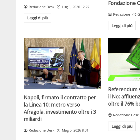
Fondazione C
Redazione Desk
Lug 1, 2026 12:27
Redazione
G
Leggi di più
Leggi di più
Referendum su
il No: affluen
Napoli, firmato il contratto per
oltre il 76% b
la Linea 10: metro verso
Afragola, investimento oltre i 3
Redazione Desk
miliardi
Leggi di più
Redazione Desk
Mag 5, 2026 8:31