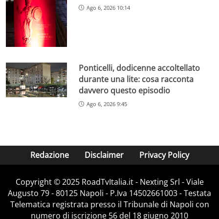
Ago 6, 2026 10:14
Ponticelli, dodicenne accoltellato
durante una lite: cosa racconta
davvero questo episodio
Ago 6, 2026 9:45
Redazione
Disclaimer
Privacy Policy
Copyright ©️ 2025 RoadTvItalia.it - Nexting Srl - Viale
Augusto 79 - 80125 Napoli - P.Iva 14502661003 - Testata
Telematica registrata presso il Tribunale di Napoli con
numero di iscrizione 56 del 18 giugno 2010