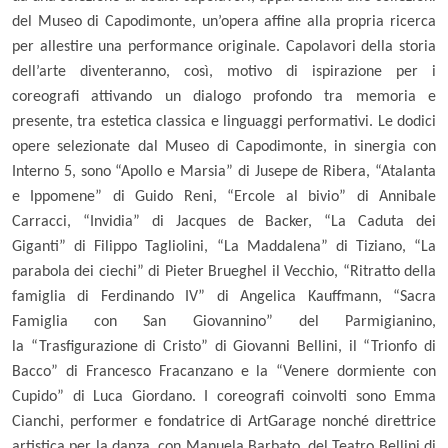
del Museo di Capodimonte, un’opera affine alla propria ricerca
per allestire una performance originale. Capolavori della storia
dell’arte diventeranno, così, motivo di ispirazione per i
coreografi attivando un dialogo profondo tra memoria e
presente,
tra estetica classica e linguaggi performativi
.
Le
dodici
opere
selezionate dal Museo di Capodimonte, in sinergia con
Interno 5, sono “
Apollo e Marsia”
di
Jusepe de Ribera
, “
Atalanta
e Ippomene”
di
Guido Reni
, “
Ercole al bivio”
di
Annibale
Carracci
,
“Invidia”
di
Jacques de Backer
, “
La Caduta dei
Giganti”
di
Filippo Tagliolini
,
“
La Maddalena”
di
Tiziano
, “
La
parabola dei ciechi”
di
Pieter Brueghel il Vecchio
, “
Ritratto della
famiglia
di Ferdinando IV”
di
Angelica Kauffmann
, “
Sacra
Famiglia
con San Giovannino”
del
Parmigianino
,
la “
Trasfigurazione di Cristo”
di
Giovanni Bellini
, il “
Trionfo di
Bacco”
di
Francesco Fracanzano
e la “
Venere dormiente
con
Cupido” di
Luca Giordano
. I coreografi coinvolti sono
Emma
Cianchi
, performer e fondatrice di ArtGarage nonché direttrice
artistica per la danza, con Manuela Barbato, del Teatro Bellini di