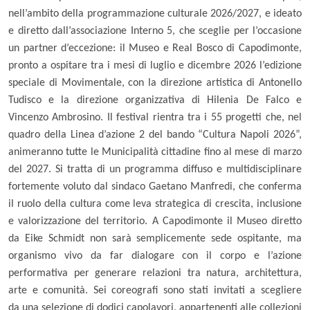
nell’ambito della programmazione culturale 2026/2027, e ideato
e diretto dall’associazione
Interno 5
, che sceglie per l’occasione
un partner d’eccezione: il
Museo e Real Bosco di Capodimonte
,
pronto a ospitare tra i mesi di
luglio
e
dicembre 2026
l’edizione
speciale di Movimentale, con la direzione artistica di
Antonello
Tudisco
e la direzione organizzativa di
Hilenia De Falco e
Vincenzo Ambrosino
. Il festival rientra tra i 55 progetti che, nel
quadro della Linea d’azione 2 del bando
“Cultura Napoli 2026”
,
animeranno tutte le Municipalità cittadine fino al mese di marzo
del 2027. Si tratta di un programma diffuso e multidisciplinare
fortemente voluto dal sindaco
Gaetano Manfredi
, che conferma
il ruolo della cultura come leva strategica di crescita, inclusione
e valorizzazione del territorio. A Capodimonte il Museo diretto
da
Eike Schmidt
non sarà semplicemente sede ospitante, ma
organismo vivo da far dialogare con il corpo e l’azione
performativa per generare
relazioni tra natura, architettura,
arte e comunità
. Sei coreografi sono stati invitati a scegliere
da
una selezione di dodici capolavori
, appartenenti alle collezioni