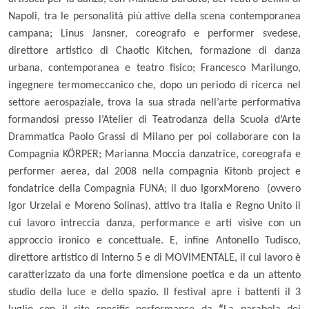
Napoli, tra le personalità più attive della scena contemporanea
campana;
Linus Jansner
, coreografo e performer svedese,
direttore artistico di Chaotic Kitchen, formazione di danza
urbana, contemporanea e teatro fisico;
Francesco Marilungo
,
ingegnere termomeccanico che, dopo un periodo di ricerca nel
settore aerospaziale, trova la sua strada nell’arte performativa
formandosi presso l’Atelier di Teatrodanza della Scuola d’Arte
Drammatica Paolo Grassi di Milano per poi collaborare con la
Compagnia KÖRPER;
Marianna Moccia
danzatrice, coreografa e
performer aerea, dal 2008 nella compagnia Kitonb project e
fondatrice della Compagnia FUNA; il
duo IgorxMoreno
(ovvero
Igor Urzelai e Moreno Solinas), attivo tra Italia e Regno Unito il
cui lavoro intreccia danza, performance e arti visive con un
approccio ironico e concettuale. E, infine
Antonello Tudisco
,
direttore artistico di Interno 5 e di MOVIMENTALE, il cui lavoro è
caratterizzato da una forte dimensione poetica e da un attento
studio della luce e dello spazio. Il festival apre i battenti il 3