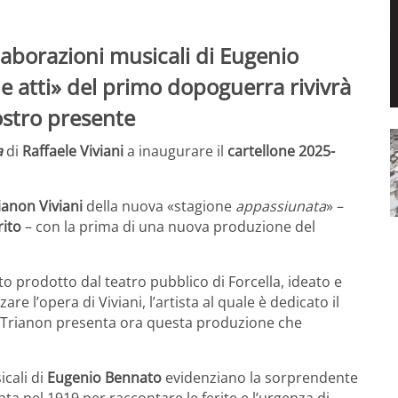
elaborazioni musicali di Eugenio
e atti» del primo dopoguerra rivivrà
nostro presente
a
di
Raffaele Viviani
a inaugurare il
cartellone 2025-
ianon Viviani
della nuova «stagione
appassiunata
» –
rito
– con la prima di una nuova produzione del
to prodotto dal teatro pubblico di Forcella, ideato e
zare l’opera di Viviani, l’artista al quale è dedicato il
 il Trianon presenta ora questa produzione che
icali di
Eugenio Bennato
evidenziano la sorprendente