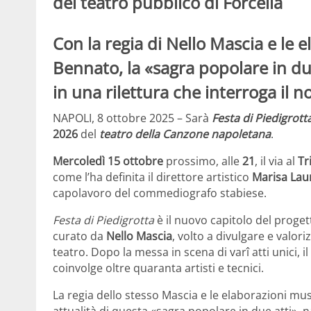
del teatro pubblico di Forcella
Con la regia di Nello Mascia e le 
Bennato, la «sagra popolare in du
in una rilettura che interroga il 
NAPOLI, 8 ottobre 2025 – Sarà
Festa di Piedigrott
2026
del
teatro della Canzone napoletana
.
Mercoledì 15 ottobre
prossimo, alle
21
, il via al
Tr
come l’ha definita il direttore artistico
Marisa Lau
capolavoro del commediografo stabiese.
Festa di Piedigrotta
è il nuovo capitolo del proget
curato da
Nello Mascia
, volto a divulgare e valoriz
teatro. Dopo la messa in scena di varî atti unici,
coinvolge oltre quaranta artisti e tecnici.
La regia dello stesso Mascia e le elaborazioni mus