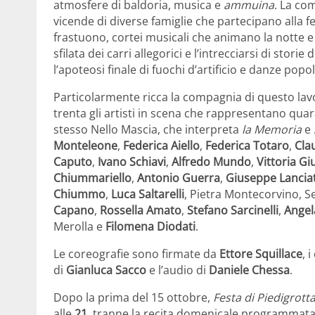
atmosfere di baldoria, musica e
ammuina
. La com
vicende di diverse famiglie che partecipano alla fe
frastuono, cortei musicali che animano la notte e
sfilata dei carri allegorici e l’intrecciarsi di stori
l’apoteosi finale di fuochi d’artificio e danze popol
Particolarmente ricca la compagnia di questo lavor
trenta gli artisti in scena che rappresentano qua
stesso Nello Mascia, che interpreta
la Memoria
e
Monteleone
,
Federica Aiello
,
Federica Totaro
,
Clau
Caputo
,
Ivano Schiavi
,
Alfredo Mundo
,
Vittoria Gi
Chiummariello
,
Antonio Guerra
,
Giuseppe Lancia
Chiummo
,
Luca Saltarelli
, Pietra Montecorvino, S
Capano
,
Rossella Amato
,
Stefano Sarcinelli
,
Angel
Merolla e
Filomena Diodati
.
Le coreografie sono firmate da
Ettore Squillace
, 
di
Gianluca Sacco
e l’audio di
Daniele Chessa
.
Dopo la prima del 15 ottobre,
Festa di Piedigrott
alle
21
, tranne la recita domenicale programmata