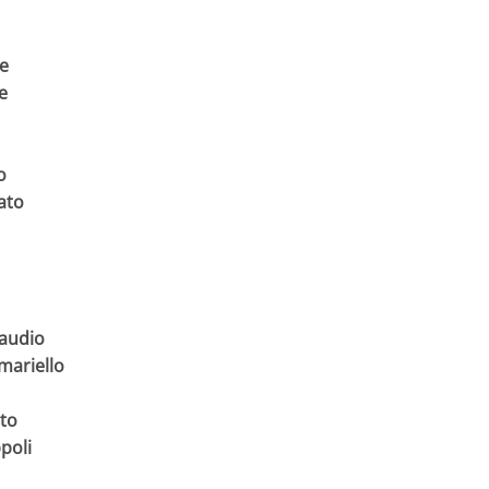
ne
e
o
ato
audio
mariello
to
poli