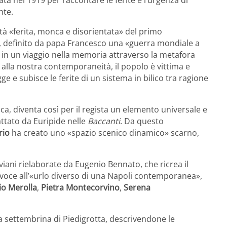
ata nel 1919 per raccontare le ferite e l’urgenza di
nte.
ità «ferita, monca e disorientata» del primo
, definito da papa Francesco una «guerra mondiale a
a in un viaggio nella memoria attraverso la metafora
 alla nostra contemporaneità, il popolo è vittima e
e e subisce le ferite di un sistema in bilico tra ragione
gica, diventa così per il regista un elemento universale e
ttato da Euripide nelle
Baccanti
. Da questo
rio
ha creato uno «spazio scenico dinamico» scarno,
viani rielaborate da Eugenio Bennato, che ricrea il
 voce all’«urlo diverso di una Napoli contemporanea»,
io Merolla
,
Pietra Montecorvino
,
Serena
a settembrina di Piedigrotta, descrivendone le