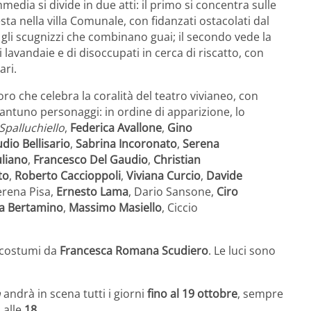
media si divide in due atti: il primo si concentra sulle
sta nella villa Comunale, con fidanzati ostacolati dal
 gli scugnizzi che combinano guai; il secondo vede la
e di lavandaie e di disoccupati in cerca di riscatto, con
ari.
o che celebra la coralità del teatro vivianeo, con
rantuno personaggi: in ordine di apparizione, lo
Spalluchiello
,
Federica Avallone
,
Gino
dio Bellisario
,
Sabrina Incoronato
,
Serena
uliano
,
Francesco Del Gaudio
,
Christian
to
,
Roberto Caccioppoli
,
Viviana Curcio
,
Davide
erena Pisa,
Ernesto Lama
, Dario Sansone,
Ciro
a Bertamino
,
Massimo Masiello
, Ciccio
i costumi da
Francesca Romana Scudiero
. Le luci sono
a
andrà in scena tutti i giorni
fino al 19 ottobre
, sempre
 alle
18
.