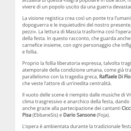
attualità di questa «sagra popolare in due atti», n
vivere di un popolo uscito da una guerra devasta
La visione registica crea così un ponte tra l’uman
dopoguerra e le inquietudini del nostro presente
pezzi». La lettura di Mascia trasforma così l’oper
della festa. In questo racconto, che guarda anche
carnefice insieme, con ogni personaggio che infligg
e follia.
Proprio la follia liberatoria espressa, talvolta tra
atemporale della condizione umana, come già tra
parallelismo con la tragedia greca,
Raffaele Di Flo
che veste l’attore di un’inedita centralità.
Il vuoto delle scene è riempito dalle musiche di Vi
clima trasgressivo e anarchico della festa, dando
anche grazie alla partecipazione dei cantanti
Cicc
Pisa
(EbbaneSis) e
Dario Sansone
(Foja).
L’opera è ambientata durante la tradizionale fest