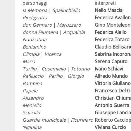
personaggi
interpreti
la Memoria
|
Spalluchiello
Nello Mascia
Piedigrotta
Federica Avallo
don Gennaro
|
Maruzzaro
Gino Monteleon
donna Filumena
|
Acquaiola
Federica Aiello
Nunziatina
Federica Totaro
Beniamino
Claudio Bellisari
Olimpia
|
Vicenza
Sabrina Incoron
Maria
Serena Caputo
Turillo
|
Cusemiello
|
Totonno
Ivano Schiavi
Rafiluccio
|
Perillo
|
Giorgio
Alfredo Mundo
Bambina
Vittoria Giuliano
Papele
Francesco Del G
Alisandro
Christian Chium
Meniello
Antonio Guerra
Sciacillo
Giuseppe Lancia
Guardia municipale
|
Ficurinaro
Roberto Cacciop
‘Ngiulina
Viviana Curcio