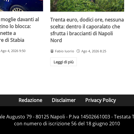
 moglie davanti al
Trenta euro, dodici ore, nessuna
zzino lo blocca:
scelta: dentro il caporalato che
nette a
sfrutta i braccianti di Napoli
e di Stabia
Nord
Ago 4, 2026 9:50
Fabio Iuorio
Ago 4, 2026 8:25
Leggi di più
Redazione
Disclaimer
Privacy Policy
Viale Augusto 79 - 80125 Napoli - P.Iva 14502661003 - Testata 
con numero di iscrizione 56 del 18 giugno 2010