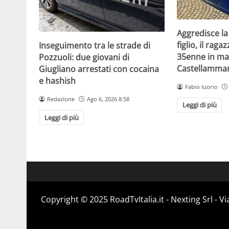
Aggredisce la
figlio, il raga
Inseguimento tra le strade di
35enne in ma
Pozzuoli: due giovani di
Castellammar
Giugliano arrestati con cocaina
e hashish
Fabio Iuorio
Redazione
Ago 6, 2026 8:58
Leggi di più
Leggi di più
Copyright ©️ 2025 RoadTvItalia.it - Nexting Srl - 