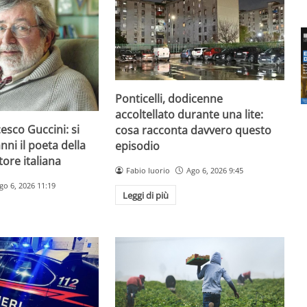
Ponticelli, dodicenne
accoltellato durante una lite:
esco Guccini: si
cosa racconta davvero questo
nni il poeta della
episodio
ore italiana
Fabio Iuorio
Ago 6, 2026 9:45
go 6, 2026 11:19
Leggi di più