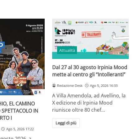
Attualità
Dal 27 al 30 agosto Irpinia Mood
mette al centro gli “Intolleranti”
Redazione Desk
Ago 5, 2026 16:33
A Villa Amendola, ad Avellino, la
X edizione di Irpinia Mood
IO, EL CAMINO
riunisce oltre 80 chef…
O SPETTACOLO IN
RTO I
Leggi di più
Ago 5, 2026 17:22
gosto 2026, a