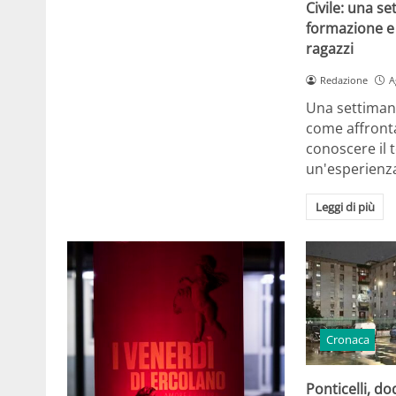
Civile: una se
formazione e 
ragazzi
Redazione
A
Una settiman
come affront
conoscere il t
un'esperienz
Leggi di più
Cronaca
Ponticelli, d