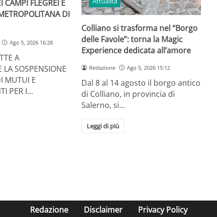
Attualità
I CAMPI FLEGREI E
 METROPOLITANA DI
Colliano si trasforma nel “Borgo
delle Favole”: torna la Magic
Ago 5, 2026 16:28
Experience dedicata all’amore
TTE A
E LA SOSPENSIONE
Redazione
Ago 5, 2026 15:12
I MUTUI E
Dal 8 al 14 agosto il borgo antico
TI PER I…
di Colliano, in provincia di
Salerno, si…
Leggi di più
Redazione
Disclaimer
Privacy Policy