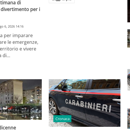
ttimana di
divertimento per i
go 6, 2026 14:16
a per imparare
are le emergenze,
erritorio e vivere
a di…
Cronaca
odicenne