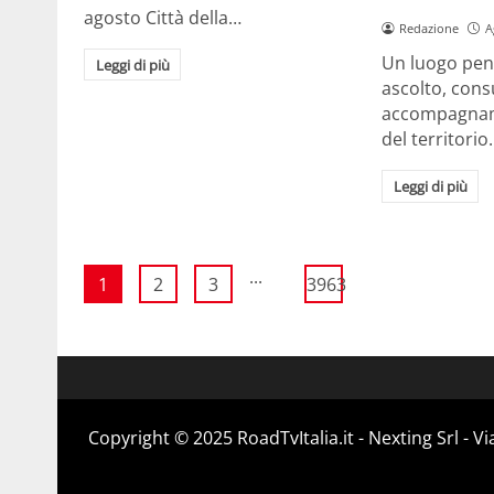
agosto Città della…
Redazione
A
Un luogo pens
Leggi di più
ascolto, cons
accompagname
del territori
Leggi di più
...
1
2
3
3963
Copyright ©️ 2025 RoadTvItalia.it - Nexting Srl - 