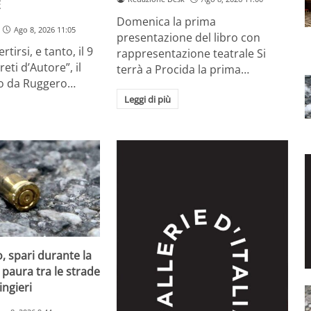
E
Domenica la prima
Ago 8, 2026 11:05
presentazione del libro con
rtirsi, e tanto, il 9
rappresentazione teatrale Si
eti d’Autore”, il
terrà a Procida la prima…
to da Ruggero…
Leggi di più
, spari durante la
 paura tra le strade
ingieri