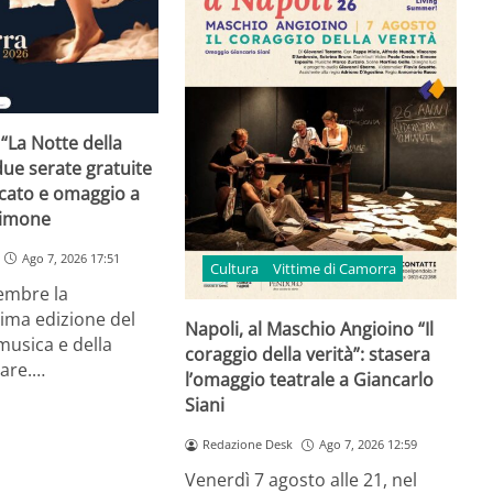
 “La Notte della
ue serate gratuite
rcato e omaggio a
Simone
Ago 7, 2026 17:51
Cultura
Vittime di Camorra
tembre la
ima edizione del
Napoli, al Maschio Angioino “Il
 musica e della
coraggio della verità”: stasera
lare.…
l’omaggio teatrale a Giancarlo
Siani
Redazione Desk
Ago 7, 2026 12:59
Venerdì 7 agosto alle 21, nel