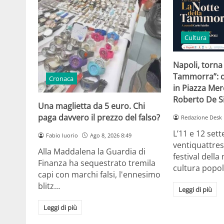
Cultura
Napoli, torna
Tammorra”: d
Cronaca
in Piazza Me
Roberto De 
Una maglietta da 5 euro. Chi
paga davvero il prezzo del falso?
Redazione Desk
L’11 e 12 set
Fabio Iuorio
Ago 8, 2026 8:49
ventiquattres
Alla Maddalena la Guardia di
festival della
Finanza ha sequestrato tremila
cultura popo
capi con marchi falsi, l'ennesimo
blitz…
Leggi di più
Leggi di più