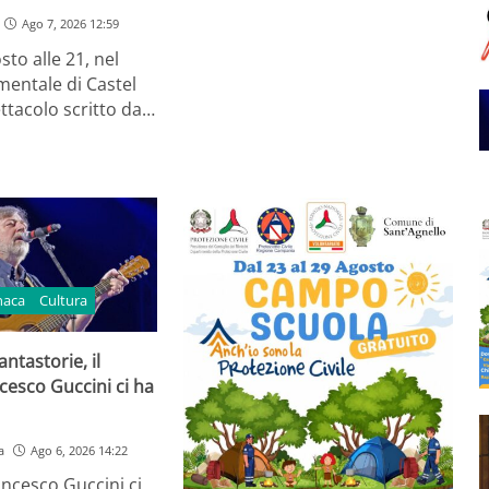
Ago 7, 2026 12:59
sto alle 21, nel
entale di Castel
ttacolo scritto da…
naca
Cultura
ntastorie, il
cesco Guccini ci ha
a
Ago 6, 2026 14:22
ancesco Guccini ci