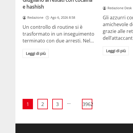
Giugliano arrestati con cocaina
e hashish
Redazione Desk
Gli azzurri c
Redazione
Ago 6, 2026 8:58
amichevole d
Un controllo di routine si è
grazie alle re
trasformato in un inseguimento
dell’attaccan
terminato con due arresti. Nel…
Leggi di più
Leggi di più
...
1
2
3
3962