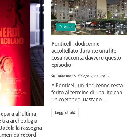
Cronaca
Ponticelli, dodicenne
accoltellato durante una lite:
cosa racconta davvero questo
episodio
Fabio Iuorio
Ago 6, 2026 9:45
A Ponticelli un dodicenne resta
ferito al termine di una lite con
un coetaneo. Bastano…
Leggi di più
repara all’ultima
e tra archeologia,
tacoli: la rassegna
umeri da record