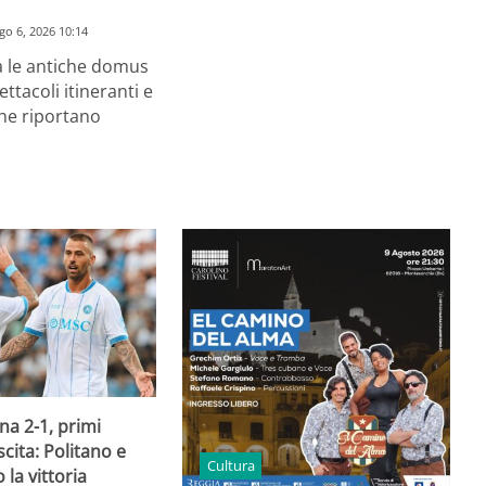
go 6, 2026 10:14
a le antiche domus
ettacoli itineranti e
he riportano
a 2-1, primi
scita: Politano e
Cultura
 la vittoria