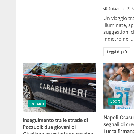
Redazione
A
Un viaggio tr
illuminate, sp
suggestioni c
indietro nel…
Leggi di più
Sport
Cronaca
Napoli-Osasun
Inseguimento tra le strade di
segnali di cre
Pozzuoli: due giovani di
Lucca firmano