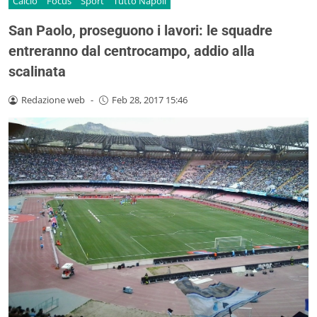
Calcio
Focus
Sport
Tutto Napoli
San Paolo, proseguono i lavori: le squadre
entreranno dal centrocampo, addio alla
scalinata
Redazione web
-
Feb 28, 2017 15:46