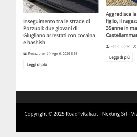
Aggredisce la
figlio, il raga
Inseguimento tra le strade di
35enne in ma
Pozzuoli: due giovani di
Castellammar
Giugliano arrestati con cocaina
e hashish
Fabio Iuorio
Redazione
Ago 6, 2026 8:58
Leggi di più
Leggi di più
Copyright ©️ 2025 RoadTvItalia.it - Nexting Srl - 