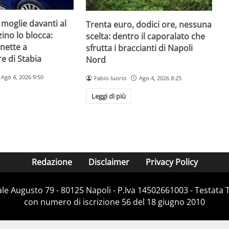
 moglie davanti al
Trenta euro, dodici ore, nessuna
zzino lo blocca:
scelta: dentro il caporalato che
nette a
sfrutta i braccianti di Napoli
e di Stabia
Nord
Ago 4, 2026 9:50
Fabio Iuorio
Ago 4, 2026 8:25
Leggi di più
Redazione
Disclaimer
Privacy Policy
Viale Augusto 79 - 80125 Napoli - P.Iva 14502661003 - Testata 
con numero di iscrizione 56 del 18 giugno 2010