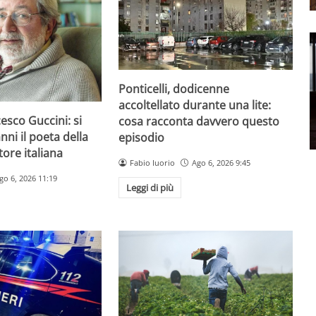
Ponticelli, dodicenne
accoltellato durante una lite:
esco Guccini: si
cosa racconta davvero questo
nni il poeta della
episodio
ore italiana
Fabio Iuorio
Ago 6, 2026 9:45
go 6, 2026 11:19
Leggi di più