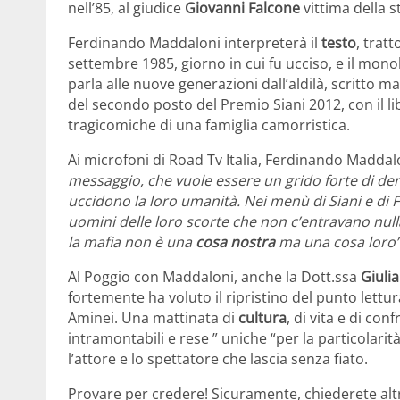
nell’85, al giudice
Giovanni Falcone
vittima della s
Ferdinando Maddaloni interpreterà il
testo
, trat
settembre 1985, giorno in cui fu ucciso, e il mon
parla alle nuove generazioni dall’aldilà, scritto m
del secondo posto del Premio Siani 2012, con il l
tragicomiche di una famiglia camorristica.
Ai microfoni di Road Tv Italia, Ferdinando Maddalo
messaggio, che vuole essere un grido forte di de
uccidono la loro umanità. Nei menù di Siani e di F
uomini delle loro scorte che non c’entravano null
la mafia non è una
cosa nostra
ma una cosa loro
Al Poggio con Maddaloni, anche la Dott.ssa
Giuli
fortemente ha voluto il ripristino del punto lettura
Aminei. Una mattinata di
cultura
, di vita e di co
intramontabili e rese ” uniche “per la particolarità
l’attore e lo spettatore che lascia senza fiato.
Provare per credere! Sicuramente, chiederete alt