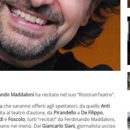
ando Maddaloni
ha recitato nel suo “RistoranTeatro”.
u
che saranno offerti agli spettatori, da quello
Anti
ita al teatro d’autore, da
Pirandello
a
De Filippo
,
di
e
Foscolo
, tutti “recitati” da Ferdinando Maddaloni,
ernano nei menù. Dal
Giancarlo Siani
, giornalista ucciso