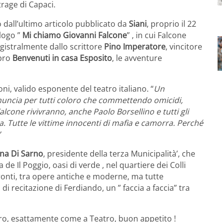
trage di Capaci.
to dall’ultimo articolo pubblicato da
Siani
, proprio il 22
ologo ”
Mi chiamo Giovanni Falcone
” , in cui Falcone
agistralmente dallo scrittore
Pino Imperatore
, vincitore
ibro
Benvenuti in casa Esposito
, le avventure
ni, valido esponente del teatro italiano. “
Un
nuncia per tutti coloro che commettendo omicidi,
alcone rivivranno, anche Paolo Borsellino e tutti gli
a. Tutte le vittime innocenti di mafia e camorra. Perché
”
ana Di Sarno
, presidente della terza Municipalità’, che
 de Il Poggio, oasi di verde , nel quartiere dei Colli
nfronti, tra opere antiche e moderne, ma tutte
 di recitazione di Ferdiando, un ” faccia a faccia” tra
ro, esattamente come a Teatro, buon appetito !