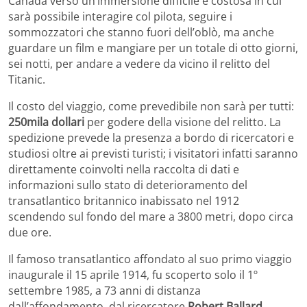
Canada verso un’immersione difficile e costosa in cui
sarà possibile interagire col pilota, seguire i
sommozzatori che stanno fuori dell’oblò, ma anche
guardare un film e mangiare per un totale di otto giorni,
sei notti, per andare a vedere da vicino il relitto del
Titanic.
Il costo del viaggio, come prevedibile non sarà per tutti:
250mila dollari
per godere della visione del relitto. La
spedizione prevede la presenza a bordo di ricercatori e
studiosi oltre ai previsti turisti; i visitatori infatti saranno
direttamente coinvolti nella raccolta di dati e
informazioni sullo stato di deterioramento del
transatlantico britannico inabissato nel 1912
scendendo sul fondo del mare a 3800 metri, dopo circa
due ore.
Il famoso transatlantico affondato al suo primo viaggio
inaugurale il 15 aprile 1914, fu scoperto solo il 1º
settembre 1985, a 73 anni di distanza
dall’affondamento, dal ricercatore
Robert Ballard
.