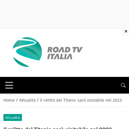
×
/
/
Home
Attualità
Il relitto del Titanic sarà visitabile nel 2023
Attualità