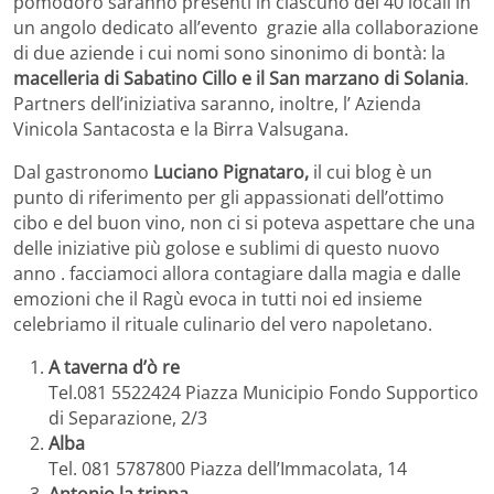
pomodoro saranno presenti in ciascuno dei 40 locali in
un angolo dedicato all’evento grazie alla collaborazione
di due aziende i cui nomi sono sinonimo di bontà: la
macelleria di Sabatino Cillo e il San marzano di Solania
.
Partners dell’iniziativa saranno, inoltre, l’ Azienda
Vinicola Santacosta e la Birra Valsugana.
Dal gastronomo
Luciano Pignataro,
il cui blog è un
punto di riferimento per gli appassionati dell’ottimo
cibo e del buon vino, non ci si poteva aspettare che una
delle iniziative più golose e sublimi di questo nuovo
anno . facciamoci allora contagiare dalla magia e dalle
emozioni che il Ragù evoca in tutti noi ed insieme
celebriamo il rituale culinario del vero napoletano.
A taverna d’ò re
Tel.081 5522424 Piazza Municipio Fondo Supportico
di Separazione, 2/3
Alba
Tel. 081 5787800 Piazza dell’Immacolata, 14