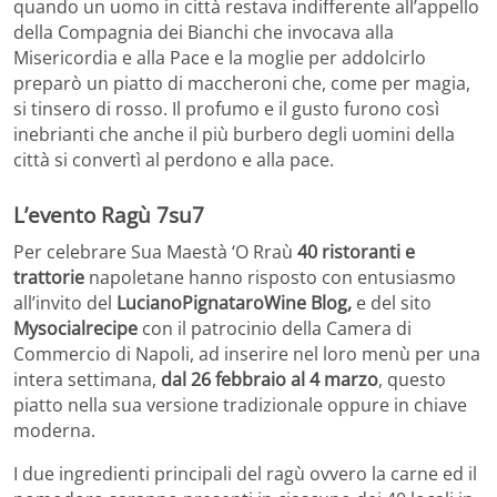
quando un uomo in città restava indifferente all’appello
della Compagnia dei Bianchi che invocava alla
Misericordia e alla Pace e la moglie per addolcirlo
preparò un piatto di maccheroni che, come per magia,
si tinsero di rosso. Il profumo e il gusto furono così
inebrianti che anche il più burbero degli uomini della
città si convertì al perdono e alla pace.
L’evento Ragù 7su7
Per celebrare Sua Maestà ‘O Rraù
40 ristoranti e
trattorie
napoletane hanno risposto con entusiasmo
all’invito del
LucianoPignataroWine Blog,
e del sito
Mysocialrecipe
con il patrocinio della Camera di
Commercio di Napoli, ad inserire nel loro menù per una
intera settimana,
dal 26 febbraio al 4 marzo
, questo
piatto nella sua versione tradizionale oppure in chiave
moderna.
I due ingredienti principali del ragù ovvero la carne ed il