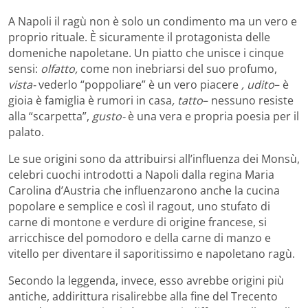
A Napoli il ragù non è solo un condimento ma un vero e
proprio rituale. È sicuramente il protagonista delle
domeniche napoletane. Un piatto che unisce i cinque
sensi:
olfatto,
come non inebriarsi del suo profumo,
vista-
vederlo “poppoliare” è un vero piacere
,
udito
– è
gioia è famiglia è rumori in casa
,
tatto
– nessuno resiste
alla “scarpetta”,
gusto-
è una vera e propria poesia per il
palato.
Le sue origini sono da attribuirsi all’influenza dei Monsù,
celebri cuochi introdotti a Napoli dalla regina Maria
Carolina d’Austria che influenzarono anche la cucina
popolare e semplice e così il ragout, uno stufato di
carne di montone e verdure di origine francese, si
arricchisce del pomodoro e della carne di manzo e
vitello per diventare il saporitissimo e napoletano ragù.
Secondo la leggenda, invece, esso avrebbe origini più
antiche, addirittura risalirebbe alla fine del Trecento