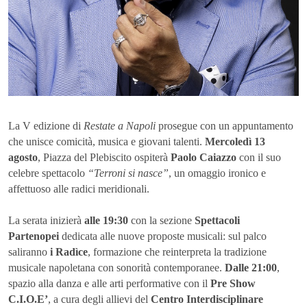
La V edizione di
Restate a Napoli
prosegue con un appuntamento
che unisce comicità, musica e giovani talenti.
Mercoledì 13
agosto
, Piazza del Plebiscito ospiterà
Paolo Caiazzo
con il suo
celebre spettacolo
“Terroni si nasce”
, un omaggio ironico e
affettuoso alle radici meridionali.
La serata inizierà
alle 19:30
con la sezione
Spettacoli
Partenopei
dedicata alle nuove proposte musicali: sul palco
saliranno
i Radìce
, formazione che reinterpreta la tradizione
musicale napoletana con sonorità contemporanee.
Dalle 21:00
,
spazio alla danza e alle arti performative con il
Pre Show
C.I.O.E’
, a cura degli allievi del
Centro Interdisciplinare