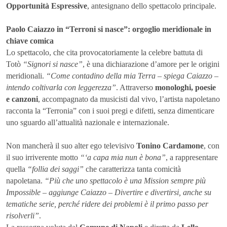
Opportunità Espressive
, antesignano dello spettacolo principale.
Paolo Caiazzo in “Terroni si nasce”: orgoglio meridionale in
chiave comica
Lo spettacolo, che cita provocatoriamente la celebre battuta di
Totò
“Signori si nasce”
, è una dichiarazione d’amore per le origini
meridionali.
“Come contadino della mia Terra – spiega Caiazzo –
intendo coltivarla con leggerezza”
. Attraverso
monologhi, poesie
e canzoni
, accompagnato da musicisti dal vivo, l’artista napoletano
racconta la “Terronia” con i suoi pregi e difetti, senza dimenticare
uno sguardo all’attualità nazionale e internazionale.
Non mancherà il suo alter ego televisivo
Tonino Cardamone
, con
il suo irriverente motto
“‘a capa mia nun è bona”
, a rappresentare
quella
“follia dei saggi”
che caratterizza tanta comicità
napoletana.
“Più che uno spettacolo è una Mission sempre più
Impossible – aggiunge Caiazzo – Divertire e divertirsi, anche su
tematiche serie, perché ridere dei problemi è il primo passo per
risolverli”
.