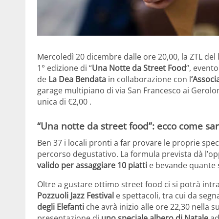
Mercoledì 20 dicembre dalle ore 20,00, la ZTL del
1° edizione di “
Una Notte da Street Food
“, event
de
La Dea Bendata
in collaborazione con l
‘Assoc
garage multipiano di via San Francesco ai Gerolomi
unica di €2,00 .
“Una notte da street food”: ecco come sar
Ben 37 i locali pronti a far provare le proprie sp
percorso degustativo. La formula prevista dà l’opp
valido per assaggiare 10 piatti
e bevande quante s
Oltre a gustare ottimo street food ci si potrà intr
Pozzuoli Jazz Festival
e spettacoli, tra cui da segn
degli Elefanti
che avrà inizio alle ore 22,30 nella 
presentazione di
uno speciale albero di Natale
ad