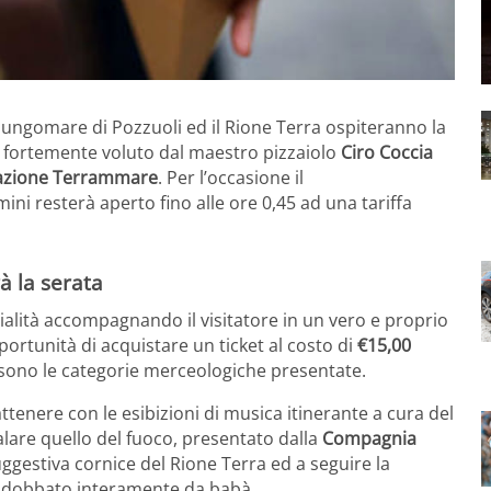
 lungomare di Pozzuoli ed il Rione Terra ospiteranno la
o fortemente voluto dal maestro pizzaiolo
Ciro Coccia
iazione Terrammare
. Per l’occasione il
ni resterà aperto fino alle ore 0,45 ad una tariffa
à la serata
ecialità accompagnando il visitatore in un vero e proprio
ortunità di acquistare un ticket al costo di
€15,00
ono le categorie merceologiche presentate.
attenere con le esibizioni di musica itinerante a cura del
alare quello del fuoco, presentato dalla
Compagnia
suggestiva cornice del Rione Terra ed a seguire la
dobbato interamente da babà.