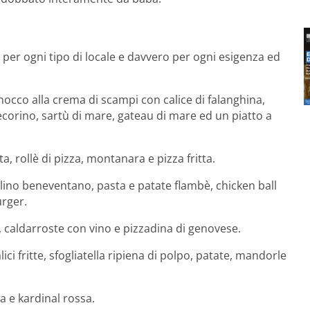
 per ogni tipo di locale e davvero per ogni esigenza ed
occo alla crema di scampi con calice di falanghina,
ecorino, sartù di mare, gateau di mare ed un piatto a
a, rollè di pizza, montanara e pizza fritta.
alino beneventano, pasta e patate flambè, chicken ball
urger.
le, caldarroste con vino e pizzadina di genovese.
ici fritte, sfogliatella ripiena di polpo, patate, mandorle
a e kardinal rossa.