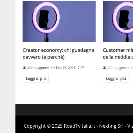
Creator economy: chi guadagna
Customer min
davvero (e perché)
della middle c
JCompagnone
Feb 16, 2026 17:07
JCompagnone
Leggi di più
Leggi di più
Copyright ©️ 2025 RoadTvItalia.it - Nexting Srl - 