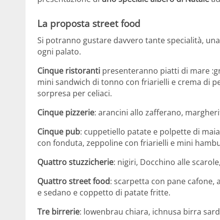
La proposta street food
Si potranno gustare davvero tante specialità, una
ogni palato.
Cinque
ristoranti
presenteranno piatti di mare :gn
mini sandwich di tonno con friarielli e crema di p
sorpresa per celiaci.
Cinque pizzerie
: arancini allo zafferano, margherit
Cinque pub
: cuppetiello patate e polpette di mai
con fonduta, zeppoline con friarielli e mini hamb
Quattro stuzzicherie
: nigiri, Docchino alle scaro
Quattro street food
: scarpetta con pane cafone, al
e sedano e coppetto di patate fritte.
Tre birrerie
: lowenbrau chiara, ichnusa birra sard