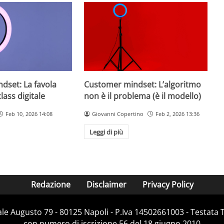
dset: La favola
Customer mindset: L’algoritmo
lass digitale
non è il problema (è il modello)
Feb 10, 2026 14:08
Giovanni Copertino
Feb 2, 2026 13:36
Leggi di più
Redazione
Disclaimer
Privacy Policy
Viale Augusto 79 - 80125 Napoli - P.Iva 14502661003 - Testata 
con numero di iscrizione 56 del 18 giugno 2010