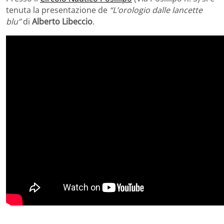
tenuta la presentazione de
“L’orologio dalle lancette
blu”
di
Alberto Libeccio
.