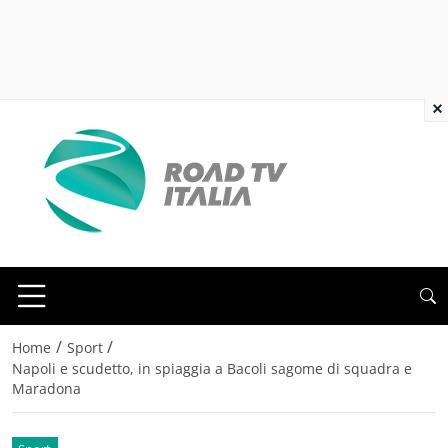
×
/
/
Home
Sport
Napoli e scudetto, in spiaggia a Bacoli sagome di squadra e
Maradona