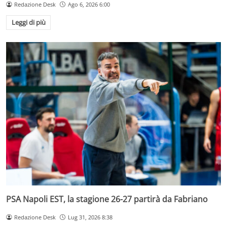
Redazione Desk
Ago 6, 2026 6:00
Leggi di più
PSA Napoli EST, la stagione 26-27 partirà da Fabriano
Redazione Desk
Lug 31, 2026 8:38