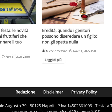
 festa: le novità
Eredità, quando i genitori
 fruttiferi che
possono diseredare un figlio:
nnare il tuo
non gli spetta nulla
Michele Messina
Nov 11, 2025 15:00
Nov 11, 2025 21:30
Leggi di più
Redazione
Disclaimer
Privacy Policy
Viale Augusto 79 - 80125 Napoli - P.Iva 14502661003 - Testata 
con numero di iscrizione 56 del 18 giugno 2010