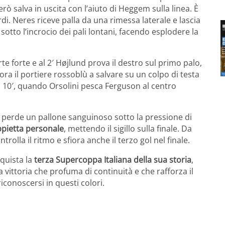
rò salva in uscita con l’aiuto di Heggem sulla linea. È
rdi. Neres riceve palla da una rimessa laterale e lascia
sotto l’incrocio dei pali lontani, facendo esplodere la
rte forte e al 2′ Højlund prova il destro sul primo palo,
ra il portiere rossoblù a salvare su un colpo di testa
 al 10′, quando Orsolini pesca Ferguson al centro
mí perde un pallone sanguinoso sotto la pressione di
pietta personale
, mettendo il sigillo sulla finale. Da
olla il ritmo e sfiora anche il terzo gol nel finale.
nquista la
terza Supercoppa Italiana della sua storia
,
vittoria che profuma di continuità e che rafforza il
iconoscersi in questi colori.