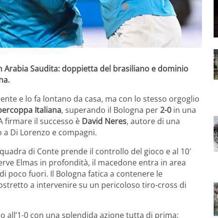
 in Arabia Saudita: doppietta del brasiliano e dominio
na.
ecente e lo fa lontano da casa, ma con lo stesso orgoglio
ercoppa Italiana
, superando il Bologna per
2-0
in una
 A firmare il successo è
David Neres
, autore di una
eo a Di Lorenzo e compagni.
quadra di Conte prende il controllo del gioco e al 10′
rve Elmas in profondità, il macedone entra in area
di poco fuori. Il Bologna fatica a contenere le
ostretto a intervenire su un pericoloso tiro-cross di
simo all’1-0 con una splendida azione tutta di prima: