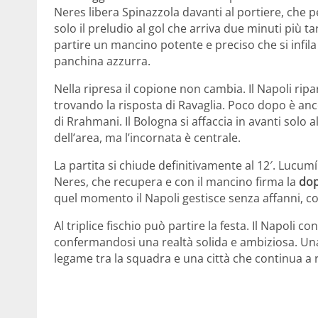
Neres libera Spinazzola davanti al portiere, che pe
solo il preludio al gol che arriva due minuti più ta
partire un mancino potente e preciso che si infila 
panchina azzurra.
Nella ripresa il copione non cambia. Il Napoli ripa
trovando la risposta di Ravaglia. Poco dopo è anco
di Rrahmani. Il Bologna si affaccia in avanti solo
dell’area, ma l’incornata è centrale.
La partita si chiude definitivamente al 12′. Lucu
Neres, che recupera e con il mancino firma la
dop
quel momento il Napoli gestisce senza affanni, contr
Al triplice fischio può partire la festa. Il Napoli co
confermandosi una realtà solida e ambiziosa. Una 
legame tra la squadra e una città che continua a r