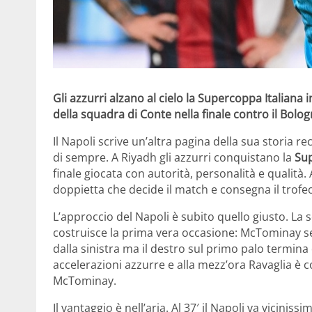
Gli azzurri alzano al cielo la Supercoppa Italiana
della squadra di Conte nella finale contro il Bolog
Il Napoli scrive un’altra pagina della sua storia r
di sempre. A Riyadh gli azzurri conquistano la
Sup
finale giocata con autorità, personalità e qualità.
doppietta che decide il match e consegna il trof
L’approccio del Napoli è subito quello giusto. La s
costruisce la prima vera occasione: McTominay se
dalla sinistra ma il destro sul primo palo termina 
accelerazioni azzurre e alla mezz’ora Ravaglia è c
McTominay.
Il vantaggio è nell’aria. Al 37′ il Napoli va vicinis